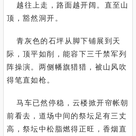
越往上走，路面越开阔。直至山
顶，豁然洞开。
青灰色的石坪从脚下铺展到天
际，顶平如削，能容下三千禁军列
阵操演。两侧幡旗猎猎，被山风吹
得笔直如枪。
马车已然停稳，云楼掀开帘帐朝
前看去，道场中间的祭坛足有三丈
高，祭坛中松脂燃得正旺，香烟直