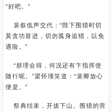
“好吧。”
裴叙低声交代：“陛下围猎时切
莫贪功冒进，切勿孤身追猎，以免
遇险。”
“朕理会得，何况还有卞指挥使
随行呢。”梁怀瑾笑道：“裴卿放心
便是。”
祭典结束，开拔下山。围猎的营