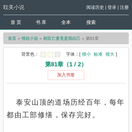
耽美小说
阅读历史
|
登录
|
注册
首 页
书 库
全本
搜索
首页
情欲小说
权臣亡妻竟是我自己
第81章
背景色：
字体：
[
很小
标准
很大
]
第81章（1 / 2）
加入书签
泰安山顶的道场历经百年，每年
都由工部修缮，保存完好。