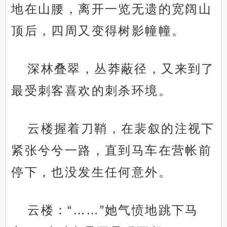
地在山腰，离开一览无遗的宽阔山
顶后，四周又变得树影幢幢。
深林叠翠，丛莽蔽径，又来到了
最受刺客喜欢的刺杀环境。
云楼握着刀鞘，在裴叙的注视下
紧张兮兮一路，直到马车在营帐前
停下，也没发生任何意外。
云楼：“……”她气愤地跳下马