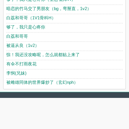
暗恋的竹马交了男朋友（bg，弯掰直，1v2）
白荔和哥哥（1V1骨科H）
够了，我只是心疼你
白荔和哥哥
被逼从良（1v2）
惊！我还没攻略呢，怎么就都贴上来了
有伞不打雨夜花
李悯(兄妹)
被雌雄同体的世界爆炒了（玄幻nph）