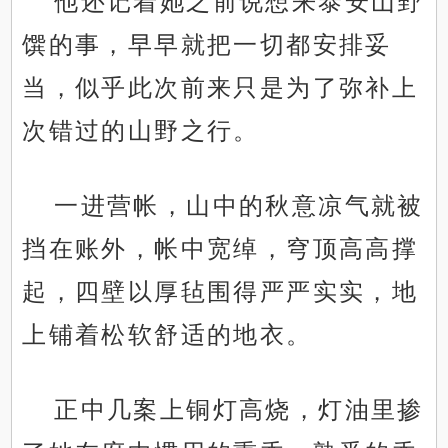
他还记着她之前说想来泰安山野
馔的事，早早就把一切都安排妥
当，似乎此次前来只是为了弥补上
次错过的山野之行。
一进营帐，山中的秋意凉气就被
挡在账外，帐中宽绰，穹顶高高撑
起，四壁以厚毡围得严严实实，地
上铺着松软舒适的地衣。
正中几案上铜灯高烧，灯油里掺