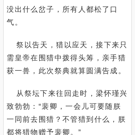
没出什么岔子，所有人都松了口
气。
祭以告天，猎以应天，接下来只
需皇帝在围猎中拨得头筹，亲手猎
获一兽，此次祭典就算圆满告成。
从祭坛下来往回走时，梁怀瑾兴
致勃勃：“裴卿，一会儿可要随朕
一同前去围猎？不管猎到什么，朕
都将猎物赠予裴卿。”