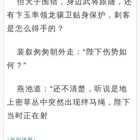
但天子围猎，身边武将跟随，还
有卞玉率领龙骧卫贴身保护，刺客
是怎么得手的？
裴叙匆匆朝外走：“陛下伤势如
何？”
燕池道：“还不清楚，听说是地
上密草丛中突然出现绊马绳，陛下
当时正在射
↑返回顶部↑