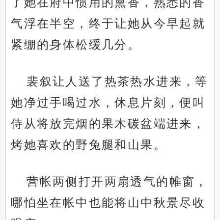
了她在府中惯用的熏香，熟悉的香
气浮在半空，终于让她从今早起就
紧绷的身体松缓几分。
裴叙让人送了热茶热水进来，等
她净过手喝过水，休息片刻，便叫
侍从将放完烟的果木碳盆端进来，
烤她喜欢的野兔腿和山果。
营帐两侧打开两扇透气的帷窗，
哪怕坐在帐中也能将山中秋景尽收