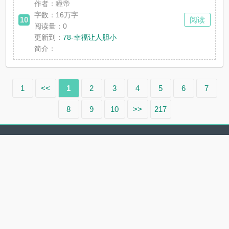
作者：瞳帝
字数：16万字
10
阅读
阅读量：0
更新到：
78-幸福让人胆小
简介：
1
<<
1
2
3
4
5
6
7
8
9
10
>>
217