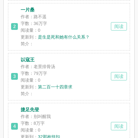
一片桑
作者：路不遥
字数：36万字
2
阅读
阅读量：0
更新到：
是生是死和她有什么关系？
简介：
以寇王
作者：老景排骨汤
字数：79万字
3
阅读
阅读量：0
更新到：
第二百一十四章求
简介：
捷足先登
作者：别叫醒我
字数：8万字
4
阅读
阅读量：0
更新到：
32那枚纽扣