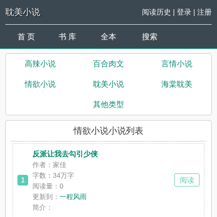
耽美小说
阅读历史
|
登录
|
注册
首 页
书 库
全本
搜索
高辣小说
百合肉文
言情小说
情欲小说
耽美小说
海棠耽美
其他类型
情欲小说小说列表
反派让我去勾引少侠
作者：家佳
字数：34万字
1
阅读
阅读量：0
更新到：
一程风雨
简介：