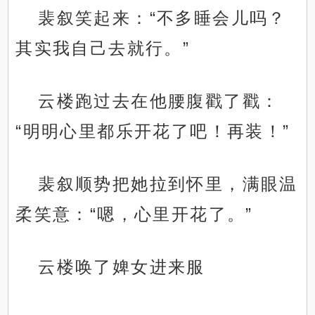
裴叙笑起来：“不多睡会儿吗？
其实我自己去就行。”
云楼跑过去在他腰腹戳了戳：
“明明心里都乐开花了吧！再装！”
裴叙顺势把她拉到怀里，满眼温
柔笑意：“嗯，心里开花了。”
云楼唤了婢女进来服