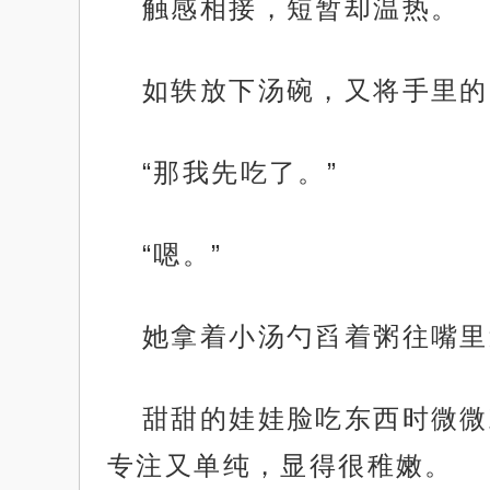
触感相接，短暂却温热。
如轶放下汤碗，又将手里的
“那我先吃了。”
“嗯。”
她拿着小汤勺舀着粥往嘴里
甜甜的娃娃脸吃东西时微微
专注又单纯，显得很稚嫩。