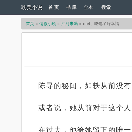
耽美小说
首 页
书 库
全本
搜索
首页
情欲小说
江河未竭
oo4、吃饱了好幸福
陈寻的秘闻，如轶从前没有
或者说，她从前对于这个人
在过去，他给她留下的唯一