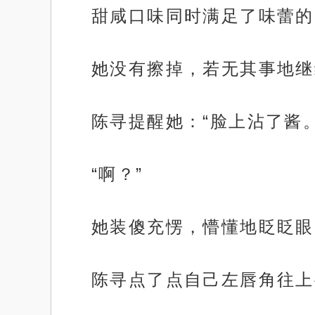
甜咸口味同时满足了味蕾的
她没有擦掉，若无其事地继
陈寻提醒她：“脸上沾了酱。
“啊？”
她装傻充愣，懵懂地眨眨眼
陈寻点了点自己左唇角往上