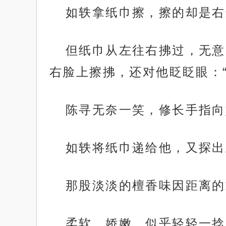
如轶拿纸巾擦，擦的却是右
但纸巾从左往右拂过，无意
右脸上擦拂，还对他眨眨眼：“
陈寻无奈一笑，修长手指向
如轶将纸巾递给他，又探出
那股淡淡的檀香味因距离的
柔软，娇嫩。似乎轻轻一捻