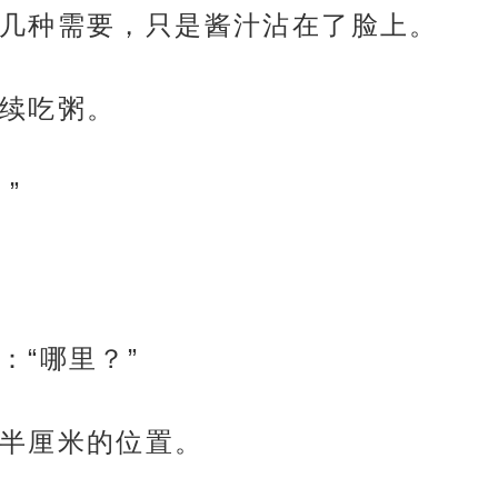
几种需要，只是酱汁沾在了脸上。
续吃粥。
”
：“哪里？”
半厘米的位置。