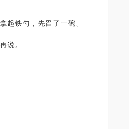
拿起铁勺，先舀了一碗。
再说。