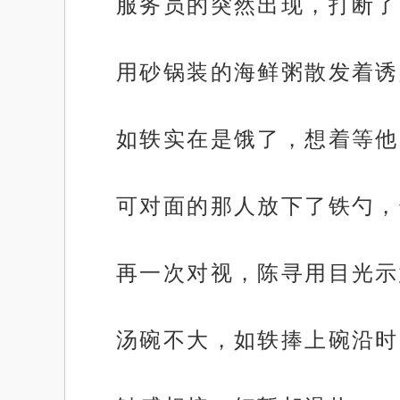
服务员的突然出现，打断了
用砂锅装的海鲜粥散发着诱
如轶实在是饿了，想着等他
可对面的那人放下了铁勺，
再一次对视，陈寻用目光示
汤碗不大，如轶捧上碗沿时