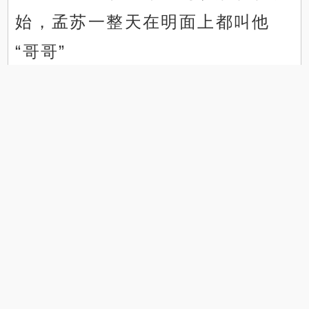
始，孟苏一整天在明面上都叫他
“哥哥”
.
.
只有在别人听不见的地方还是叫
“陆老师”
她脑容量实在够大，场合称呼切
换收放自如。
孟苏扯他袖子，小声开口:“能不
能陪我去上厕所。”