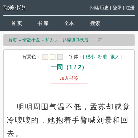
耽美小说
阅读历史
|
登录
|
注册
首 页
书 库
全本
搜索
首页
情欲小说
和人夫一起穿进游戏后
一同
背景色：
字体：
[
很小
标准
很大
]
一同（1 / 2）
加入书签
明明周围气温不低，孟苏却感觉
冷嗖嗖的，她抱着手臂喊刘景和回
去。