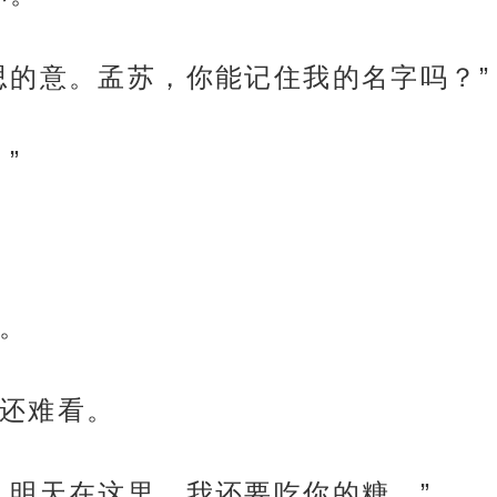
思的意。孟苏，你能记住我的名字吗？”
”
。
还难看。
，明天在这里，我还要吃你的糖。”