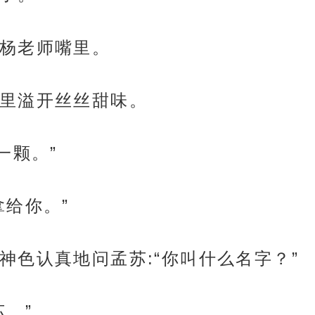
杨老师嘴里。
里溢开丝丝甜味。
一颗。”
拿给你。”
神色认真地问孟苏:“你叫什么名字？”
。”