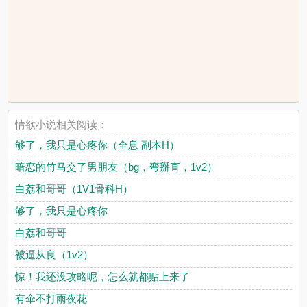
情欲小说相关阅读：
够了，我只是心疼你（全息 副本H）
暗恋的竹马交了男朋友（bg，弯掰直，1v2）
白荔和哥哥（1V1骨科H）
够了，我只是心疼你
白荔和哥哥
被逼从良（1v2）
惊！我还没攻略呢，怎么就都贴上来了
有伞不打雨夜花