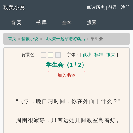
耽美小说
阅读历史
|
登录
|
注册
首 页
书 库
全本
搜索
首页
情欲小说
和人夫一起穿进游戏后
学生会
背景色：
字体：
[
很小
标准
很大
]
学生会（1 / 2）
加入书签
“同学，晚自习时间，你在外面干什么？”
周围很寂静，只有远处几间教室亮着灯。