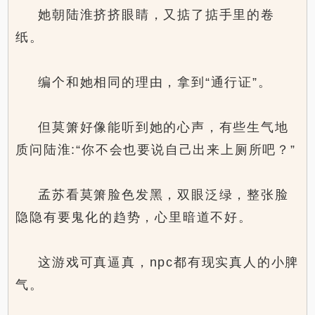
她朝陆淮挤挤眼睛，又掂了掂手里的卷
纸。
编个和她相同的理由，拿到“通行证”。
但莫箫好像能听到她的心声，有些生气地
质问陆淮:“你不会也要说自己出来上厕所吧？”
孟苏看莫箫脸色发黑，双眼泛绿，整张脸
隐隐有要鬼化的趋势，心里暗道不好。
这游戏可真逼真，npc都有现实真人的小脾
气。