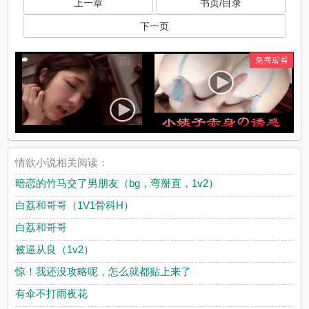
上一章
书页/目录
下一页
情欲小说相关阅读：
暗恋的竹马交了男朋友（bg，弯掰直，1v2）
白荔和哥哥（1V1骨科H）
白荔和哥哥
被逼从良（1v2）
惊！我还没攻略呢，怎么就都贴上来了
有伞不打雨夜花