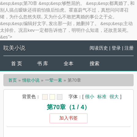
&esp;&esp;第70章 &esp;&esp;够憋屈的。 &esp;&esp;都离婚了, 和
别人搞点暧昧还得前怕狼后怕虎。霍嘉蔚气不过，真想问问谭召
绪，为什么忽然失联, 又为什么不敢把离婚的事公之于众。
&esp;&esp;编辑好文字, 发出那一刻，她删掉了。 &esp;&esp;主动
太掉价。况且kev一定都告诉他了，明明什么知道，还故意装死。
&es">
耽美小说
阅读历史
|
登录
|
注册
首 页
书 库
全本
搜索
首页
情欲小说
一荤一素
第70章
背景色：
字体：
[
很小
标准
很大
]
第70章（1 / 4）
加入书签