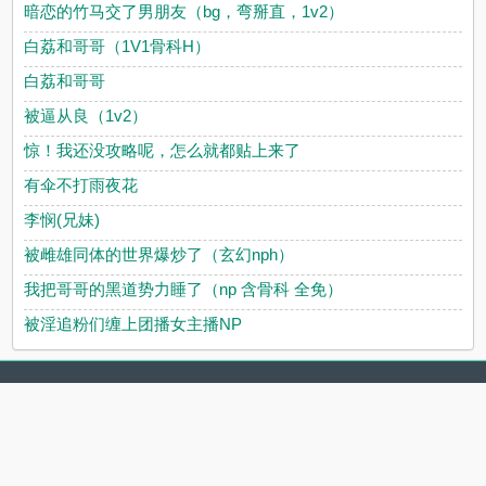
暗恋的竹马交了男朋友（bg，弯掰直，1v2）
白荔和哥哥（1V1骨科H）
白荔和哥哥
被逼从良（1v2）
惊！我还没攻略呢，怎么就都贴上来了
有伞不打雨夜花
李悯(兄妹)
被雌雄同体的世界爆炒了（玄幻nph）
我把哥哥的黑道势力睡了（np 含骨科 全免）
被淫追粉们缠上团播女主播NP