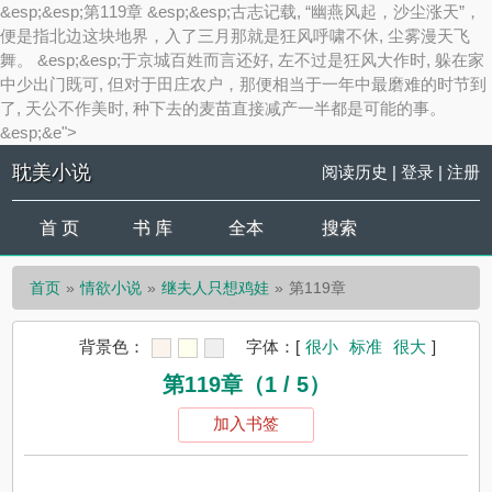
&esp;&esp;第119章 &esp;&esp;古志记载, “幽燕风起，沙尘涨天”，
便是指北边这块地界，入了三月那就是狂风呼啸不休, 尘雾漫天飞
舞。 &esp;&esp;于京城百姓而言还好, 左不过是狂风大作时, 躲在家
中少出门既可, 但对于田庄农户，那便相当于一年中最磨难的时节到
了, 天公不作美时, 种下去的麦苗直接减产一半都是可能的事。
&esp;&e">
耽美小说
阅读历史
|
登录
|
注册
首 页
书 库
全本
搜索
首页
情欲小说
继夫人只想鸡娃
第119章
背景色：
字体：
[
很小
标准
很大
]
第119章（1 / 5）
加入书签