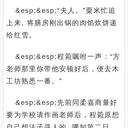
&esp;&esp;“夫人。”粟米忙追
上来, 将膳房刚出锅的肉馅炊饼递
给红雪。
&esp;&esp;程菀嘱咐一声：“方
老师那里你带他安顿好后，便去木
工坊熟悉一番。”
&esp;&esp;先前同柔嘉商量好
要为学校请作画老师后，程菀原想
自己想法子寻人的, 哪知第二日，