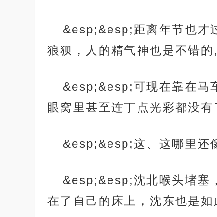
&esp;&esp;距离年
狼狈，人的精气神也是不错的
&esp;&esp;可现在
眼窝里甚至连丁点光彩都没有
&esp;&esp;这、这
&esp;&esp;沈北喉
在了自己的床上，沈东也是如