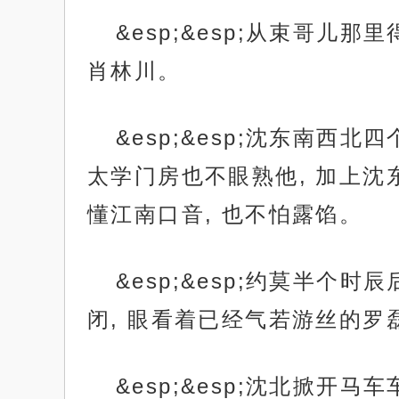
&esp;&esp;从束哥
肖林川。
&esp;&esp;沈东南
太学门房也不眼熟他, 加上沈
懂江南口音, 也不怕露馅。
&esp;&esp;约莫半个
闭, 眼看着已经气若游丝的罗
&esp;&esp;沈北掀