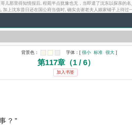
esp;&esp;从束哥儿那里得知情报后, 程菀半点犹豫也无，当即遣了沈东以探
 加上沈东昔日还在国公府当值时, 确实去谢老夫人娘家铺子上待过一
背景色：
字体：
[
很小
标准
很大
]
第117章（1 / 6）
加入书签
何事？”