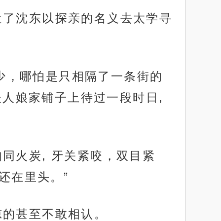
当即遣了沈东以探亲的名义去太学寻
最少，哪怕是只相隔了一条街的
夫人娘家铺子上待过一段时日,
如同火炭, 牙关紧咬，双目紧
还在里头。”
震惊的甚至不敢相认。