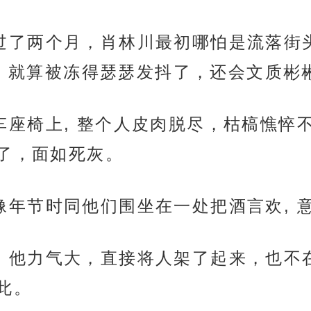
节也才过了两个月，肖林川最初哪怕是流落
, 就算被冻得瑟瑟发抖了，还会文质彬
靠在马车座椅上, 整个人皮肉脱尽，枯槁
了，面如死灰。
哪里还像年节时同他们围坐在一处把酒言欢,
头堵塞，他力气大，直接将人架了起来，也
此。