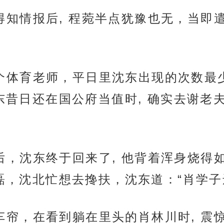
儿那里得知情报后, 程菀半点犹豫也无，
西北四个体育老师，平日里沈东出现的次数
东昔日还在国公府当值时, 确实去谢老
时辰后，沈东终于回来了, 他背着浑身烧得
磊，沈北忙想去搀扶，沈东道：“肖学子
开马车车帘，在看到躺在里头的肖林川时, 