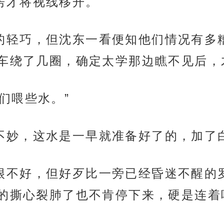
，门房才将视线移开。
嘴上说的轻巧，但沈东一看便知他们情况有
车绕了几圈，确定太学那边瞧不见后，
给他们喂些水。”
们情况不妙，这水是一早就准备好了的，加
看上去很不好，但好歹比一旁已经昏迷不醒
的撕心裂肺了也不肯停下来，硬是连着