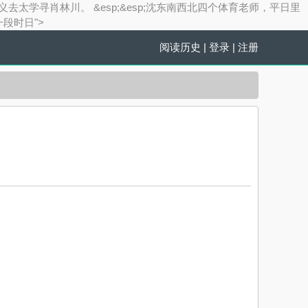
亲的名义去太学寻肖林川。 &esp;&esp;沈东南西北四个体育老师，平日里
段时日">
阅读历史
|
登录
|
注册