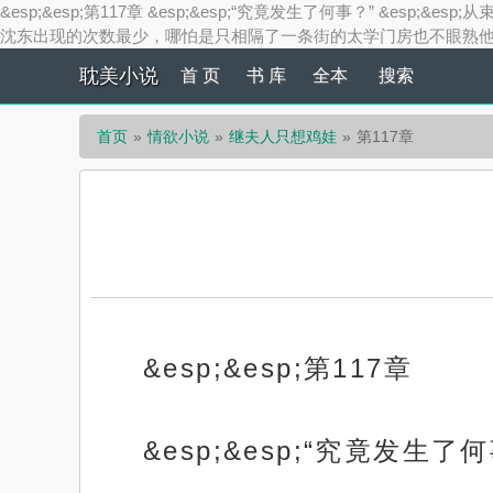
&esp;&esp;第117章 &esp;&esp;“究竟发生了何事？” &
沈东出现的次数最少，哪怕是只相隔了一条街的太学门房也不眼熟他,
耽美小说
首 页
书 库
全本
搜索
首页
情欲小说
继夫人只想鸡娃
第117章
&esp;&esp;第117章
&esp;&esp;“究竟发生了