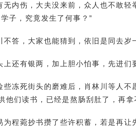
道身上有无内伤，大夫没来前，众人也不敢
肖学子，究竟发生了何事？”
怕肖林川不答，大家也能猜到，依旧是同去
他们手头上还有银两，加上胆小怕事，先进
年节时险些冻死街头的磨难后，肖林川等人
供他们读书，已经是熬肠刮肚了，再拿
们好容易为程菀抄书攒了些许积蓄，若是再