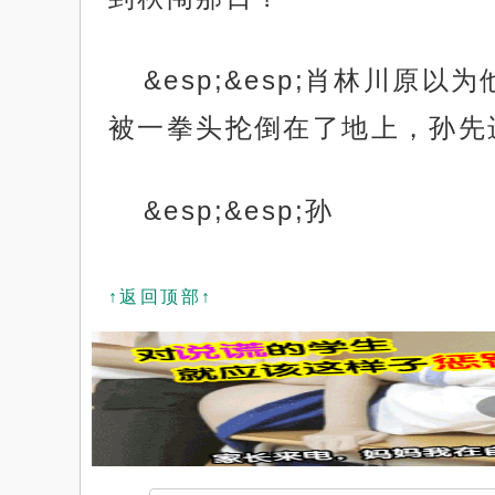
&esp;&esp;肖林川
被一拳头抡倒在了地上，孙先
&esp;&esp;孙
↑返回顶部↑