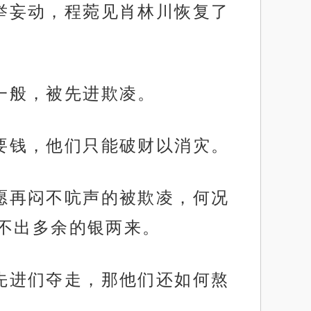
轻举妄动，程菀见肖林川恢复了
岁一般，被先进欺凌。
们要钱，他们只能破财以消灾。
不愿再闷不吭声的被欺凌，何况
不出多余的银两来。
让先进们夺走，那他们还如何熬