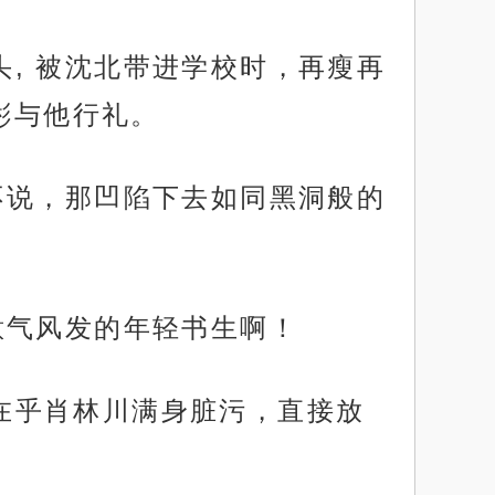
街头, 被沈北带进学校时，再瘦再
彬与他行礼。
憔悴不说，那凹陷下去如同黑洞般的
 意气风发的年轻书生啊！
不在乎肖林川满身脏污，直接放