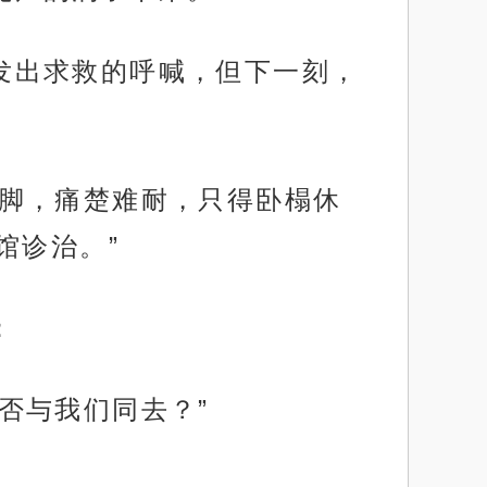
想发出求救的呼喊，但下一刻，
伤腿脚，痛楚难耐，只得卧榻休
馆诊治。”
：
能否与我们同去？”