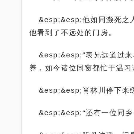
&esp;&esp;他如同
他看到了不远处的门房。
&esp;&esp;“表兄
养，如今诸位同窗都忙于温习
&esp;&esp;肖林川
&esp;&esp;“还有