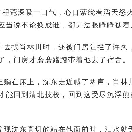
夫了吗？”程菀深吸一口气，心口萦绕着滔天
应当说不论换成谁，都无法眼睁睁瞧着
头，他进去找肖林川时，还被门房阻拦了许
了，门房才磨磨蹭蹭带着他去了宿舍。
肖林川正躺在床上，沈东走近喊了两声，肖
才能回到清北技校，回到这受尽沉浮煎
开眼，发现沈东真切的站在他面前时，泪水