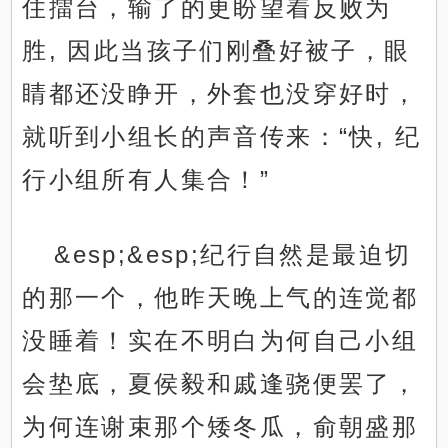
住擂台，输了的更盼望着反败为
胜, 因此当孩子们刚叠好被子，眼
睛都还没睁开，外套也没穿好时，
就听到小组长的声音传来：“快, 纪
行小组所有人集合！”
&esp;&esp;纪行自然是最迫切
的那一个，他昨天晚上气的连觉都
没睡着！实在不明白为何自己小组
会垫底，夏侯毅和戚逢骁便罢了，
为何连谢束那个矮冬瓜，俞朝盛那