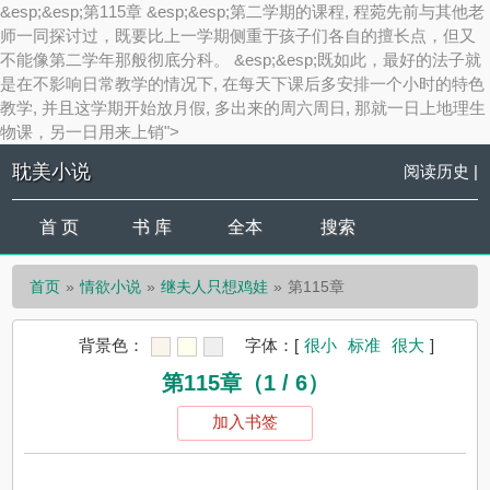
&esp;&esp;第115章 &esp;&esp;第二学期的课程, 程菀先前与其他老
师一同探讨过，既要比上一学期侧重于孩子们各自的擅长点，但又
不能像第二学年那般彻底分科。 &esp;&esp;既如此，最好的法子就
是在不影响日常教学的情况下, 在每天下课后多安排一个小时的特色
教学, 并且这学期开始放月假, 多出来的周六周日, 那就一日上地理生
物课，另一日用来上销">
耽美小说
阅读历史
|
首 页
书 库
全本
搜索
首页
情欲小说
继夫人只想鸡娃
第115章
背景色：
字体：
[
很小
标准
很大
]
第115章（1 / 6）
加入书签