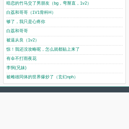
暗恋的竹马交了男朋友（bg，弯掰直，1v2）
白荔和哥哥（1V1骨科H）
够了，我只是心疼你
白荔和哥哥
被逼从良（1v2）
惊！我还没攻略呢，怎么就都贴上来了
有伞不打雨夜花
李悯(兄妹)
被雌雄同体的世界爆炒了（玄幻nph）