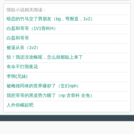
情欲小说相关阅读：
暗恋的竹马交了男朋友（bg，弯掰直，1v2）
白荔和哥哥（1V1骨科H）
白荔和哥哥
被逼从良（1v2）
惊！我还没攻略呢，怎么就都贴上来了
有伞不打雨夜花
李悯(兄妹)
被雌雄同体的世界爆炒了（玄幻nph）
我把哥哥的黑道势力睡了（np 含骨科 全免）
人外你崛起吧