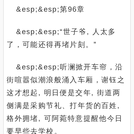
&esp;&esp;第96章
&esp;&esp;“世子爷, 人太多
了，可能还得再堵片刻。”
&esp;&esp;听澜掀开车帘，沿
街喧嚣似潮浪般涌入车厢，谢钰之
这才想起, 明日便是交年, 街道两
侧满是采购节礼、打年货的百姓,
格外拥堵, 可阿菀特意提醒他今日
要早些去学校。