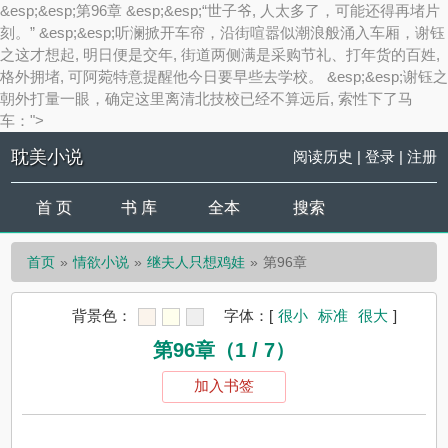
&esp;&esp;第96章 &esp;&esp;“世子爷, 人太多了，可能还得再堵片
刻。” &esp;&esp;听澜掀开车帘，沿街喧嚣似潮浪般涌入车厢，谢钰
之这才想起, 明日便是交年, 街道两侧满是采购节礼、打年货的百姓,
格外拥堵, 可阿菀特意提醒他今日要早些去学校。 &esp;&esp;谢钰之
朝外打量一眼，确定这里离清北技校已经不算远后, 索性下了马
车：">
耽美小说
阅读历史
|
登录
|
注册
首 页
书 库
全本
搜索
首页
情欲小说
继夫人只想鸡娃
第96章
背景色：
字体：
[
很小
标准
很大
]
第96章（1 / 7）
加入书签