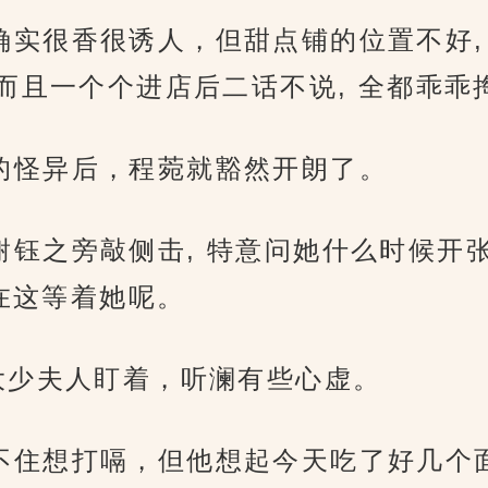
味道确实很香很诱人，但甜点铺的位置不好
且一个个进店后二话不说, 全都乖乖掏
听澜的怪异后，程菀就豁然开朗了。
日子谢钰之旁敲侧击, 特意问她什么时候
在这等着她呢。
…”被大少夫人盯着，听澜有些心虚。
虚就忍不住想打嗝，但他想起今天吃了好几