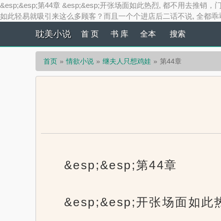
&esp;&esp;第44章 &esp;&esp;开张场面如此热烈, 都不
如此轻易就吸引来这么多顾客？而且一个个进店后二话不说, 全都乖乖掏钱
耽美小说
首 页
书 库
全本
搜索
首页
情欲小说
继夫人只想鸡娃
第44章
&esp;&esp;第44章
&esp;&esp;开张场