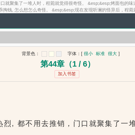
用去推销，门口就聚集了一堆人时，程菀就觉得很奇怪。 &esp;&esp;烤
, 怎么想怎么奇怪。 &esp;&esp;现在发现听澜的怪异后，程菀
背景色：
字体：
[
很小
标准
很大
]
第44章（1 / 6）
加入书签
面如此热烈, 都不用去推销，门口就聚集了