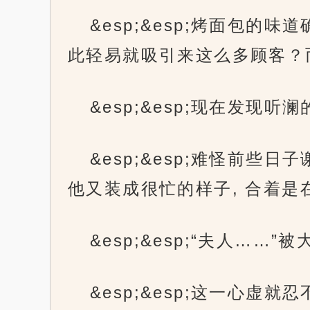
&esp;&esp;烤面包的
此轻易就吸引来这么多顾客？而
&esp;&esp;现在发现
&esp;&esp;难怪前些
他又装成很忙的样子, 合着是
&esp;&esp;“夫人…
&esp;&esp;这一心