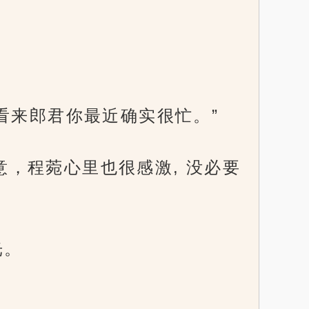
, 看来郎君你最近确实很忙。”
好意，程菀心里也很感激, 没必要
光。