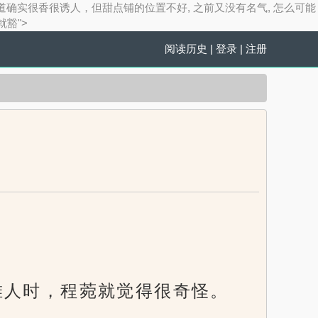
面包的味道确实很香很诱人，但甜点铺的位置不好, 之前又没有名气, 怎么可能
就豁">
阅读历史
|
登录
|
注册
一堆人时，程菀就觉得很奇怪。