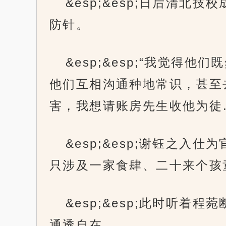
&esp;&esp;日后清
防针。
&esp;&esp;“我觉
他们互相沟通种地常识，甚至
害，我想请账房先生收他为徒
&esp;&esp;谢钰之
只涉及一家食肆、二十来个孩
&esp;&esp;此时听
通透自在。