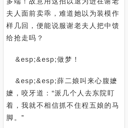
多端！故意用这招以退为进在谢老
夫人面前卖乖，难道她以为装模作
样几回，便能说服谢老夫人把中馈
给抢走吗？
&esp;&esp;做梦！
&esp;&esp;薛二娘叫来心腹嬷
嬷，咬牙道：“派几个人去东院盯
着，我就不相信抓不住程五娘的马
脚。”