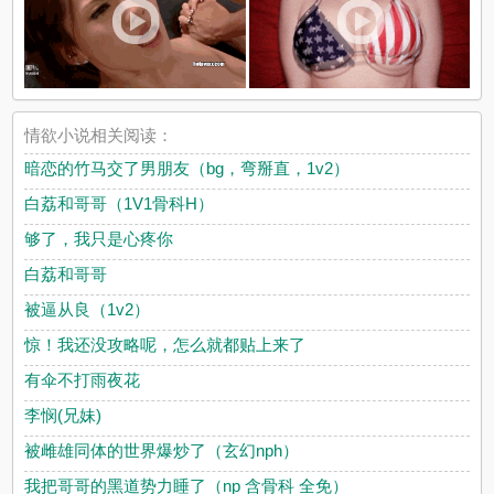
情欲小说相关阅读：
暗恋的竹马交了男朋友（bg，弯掰直，1v2）
白荔和哥哥（1V1骨科H）
够了，我只是心疼你
白荔和哥哥
被逼从良（1v2）
惊！我还没攻略呢，怎么就都贴上来了
有伞不打雨夜花
李悯(兄妹)
被雌雄同体的世界爆炒了（玄幻nph）
我把哥哥的黑道势力睡了（np 含骨科 全免）