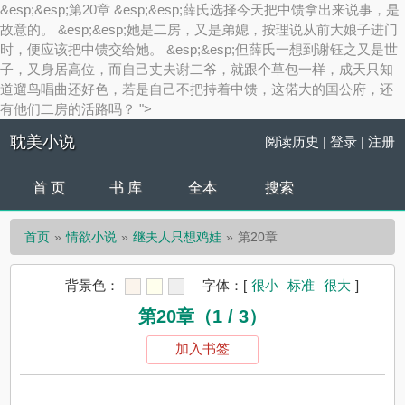
&esp;&esp;第20章 &esp;&esp;薛氏选择今天把中馈拿出来说事，是
故意的。 &esp;&esp;她是二房，又是弟媳，按理说从前大娘子进门
时，便应该把中馈交给她。 &esp;&esp;但薛氏一想到谢钰之又是世
子，又身居高位，而自己丈夫谢二爷，就跟个草包一样，成天只知
道遛鸟唱曲还好色，若是自己不把持着中馈，这偌大的国公府，还
有他们二房的活路吗？ ">
耽美小说
阅读历史
|
登录
|
注册
首 页
书 库
全本
搜索
首页
情欲小说
继夫人只想鸡娃
第20章
背景色：
字体：
[
很小
标准
很大
]
第20章（1 / 3）
加入书签