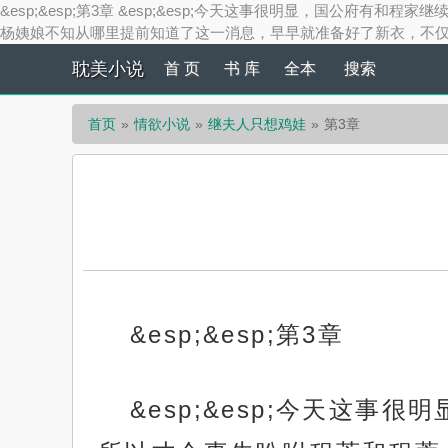
&esp;&esp;第3章 &esp;&esp;今天这事很明显，国公府
杨姨娘不知从哪里提前知道了这一消息，早早就准备好了新衣，不仅违抗
耽美小说
首 页
书 库
全本
搜索
首页
情欲小说
继夫人只想鸡娃
第3章
&esp;&esp;第3章
&esp;&esp;今天这