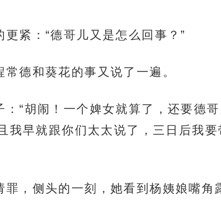
头拧的更紧：“德哥儿又是怎么回事？”
好把程常德和葵花的事又说了一遍。
一拍桌子：“胡闹！一个婢女就算了，还要
且我早就跟你们太太说了，三日后我要
忙跪下请罪，侧头的一刻，她看到杨姨娘嘴