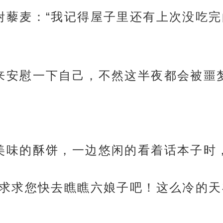
步又吩咐藜麦：“我记得屋子里还有上次没
用美食来安慰一下自己，不然这半夜都会被噩
边吃着美味的酥饼，一边悠闲的看着话本子
！老爷！求求您快去瞧瞧六娘子吧！这么冷