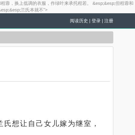
和程蓉，换上低调的衣服，作绿叶来承托程若。 &esp;&esp;但程蓉和
&esp;兰氏本就不">
阅读历史
|
登录
|
注册
，兰氏想让自己女儿嫁为继室，