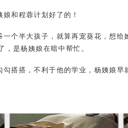
是杨姨娘和程蓉计划好了的！
闷四少爷一个半大孩子，就算再宠葵花，想
了，是杨姨娘在暗中帮忙。
四少爷勾勾搭搭，不利于他的学业，杨姨娘