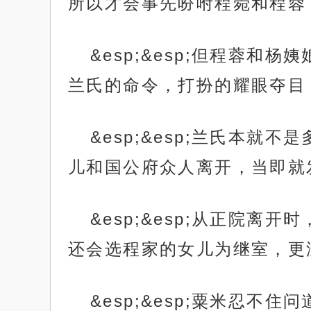
所以才会事先吩咐程菀和程蓉
&esp;&esp;但程蓉
兰氏的命令，打扮的耀眼夺目
&esp;&esp;兰氏本
儿和国公府众人离开，当即就
&esp;&esp;从正院
还会选程家的女儿为继室，更
&esp;&esp;粟米忍不