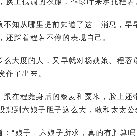
，换上低调的衣服，作绿叶来承托程若
和杨姨娘不知从哪里提前知道了这一消息，
，还踩着程若不停的表现自己。
就不是多么大度的人，又早就对杨姨娘、程
发作了出来。
离开时，跟在程菀身后的藜麦和粟米，脸上
没想到六娘子胆子这么大，敢和太太公
住问道：“娘子，六娘子所求，真的有胜算吗