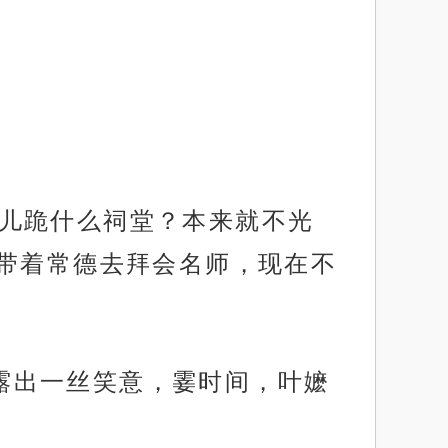
德哥儿跪什么祠堂？本来就不光
带着常德去拜会名师，现在不
角露出一丝笑意，霎时间，叶嬷