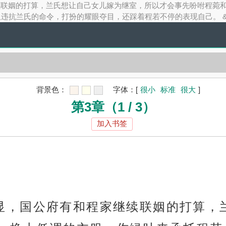
有和程家继续联姻的打算，兰氏想让自己女儿嫁为继室，所以才会事先吩咐程菀
兰氏的命令，打扮的耀眼夺目，还踩着程若不停的表现自己。 &esp;
背景色：
字体：
[
很小
标准
很大
]
第3章（1 / 3）
加入书签
事很明显，国公府有和程家继续联姻的打算