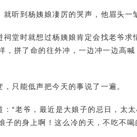
刚回家，就听到杨姨娘凄厉的哭声，他眉头一
程蓉关进祠堂时就想过杨姨娘肯定会找老爷
样，拼了命的往外冲，一边冲一边高喊
色微变，只能低声把今天的事说了一遍。
立马哭道：“老爷，最近是大娘子的忌日，
娘子的身上啊！这么冷的天，不吃不喝
”