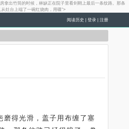
紧。他从厨房拿出竹筒的时候，林缺正在院子里看剑鞘上最后一条纹路。那条
又从灶台上端了一碗红烧肉，用碟">
阅读历史
|
登录
|
注册
节疤磨得光滑，盖子用布缠了塞