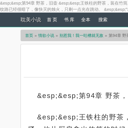
&esp;&esp;第94章 野茶，旧壶 &esp;&esp;王铁
纹路已经很暗了，像快灭的烛火，只剩一点光在跳动。 &esp;&es
耽美小说
首 页
书 库
全本
搜索
首页
情欲小说
别惹我！我一吐槽就无敌
第94章 
&esp;&esp;第94章 野茶
&esp;&esp;王铁柱