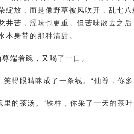
朵绽放，而是像野草被风吹开，乱七八
龙井苦，涩味也更重。但苦味散去之后
水本身带的那种清甜。
”天元仙尊端着碗，又喝了一口。
嘿嘿笑，笑得眼睛眯成了一条线。“仙尊，你
尊看着碗里的茶汤。“铁柱，你采了一天的