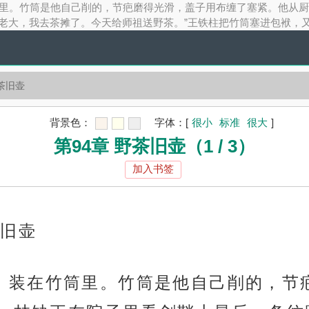
柱的野茶，装在竹筒里。竹筒是他自己削的，节疤磨得光滑，盖子用布缠了塞
p;“老大，我去茶摊了。今天给师祖送野茶。”王铁柱把竹筒塞进包袱，
野茶旧壶
背景色：
字体：
[
很小
标准
很大
]
第94章 野茶旧壶（1 / 3）
加入书签
，旧壶
的野茶，装在竹筒里。竹筒是他自己削的，