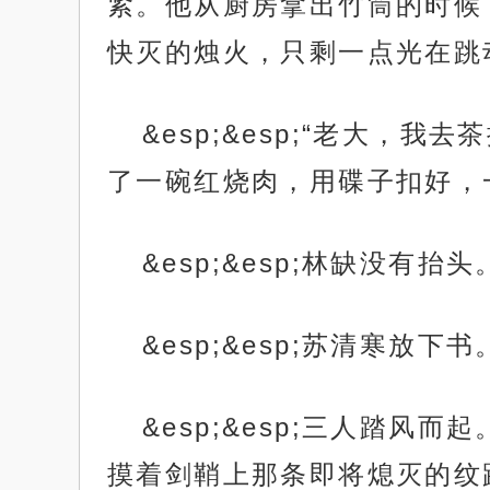
紧。他从厨房拿出竹筒的时候
快灭的烛火，只剩一点光在跳
&esp;&esp;“老大
了一碗红烧肉，用碟子扣好，
&esp;&esp;林缺没有抬
&esp;&esp;苏清寒放下
&esp;&esp;三人踏
摸着剑鞘上那条即将熄灭的纹