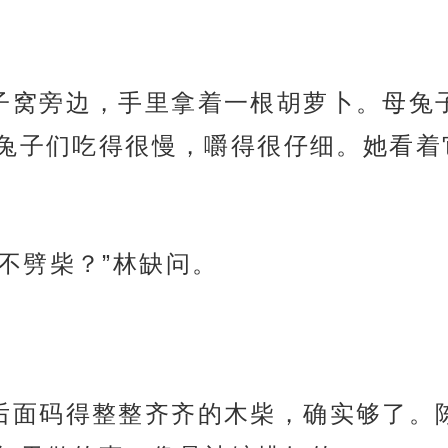
蹲在兔子窝旁边，手里拿着一根胡萝卜。母
兔子们吃得很慢，嚼得很仔细。她看着
今天不劈柴？”林缺问。
着灶台后面码得整整齐齐的木柴，确实够了