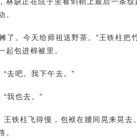
，林缺正在院子里看剑鞘上最后一条纹
动。
，我去茶摊了。今天给师祖送野茶。”王铁柱
一起包进棉被里。
头。“去吧。我下午去。”
书。“我也去。”
风而起。王铁柱飞得慢，包袱在腰间晃来晃
路。