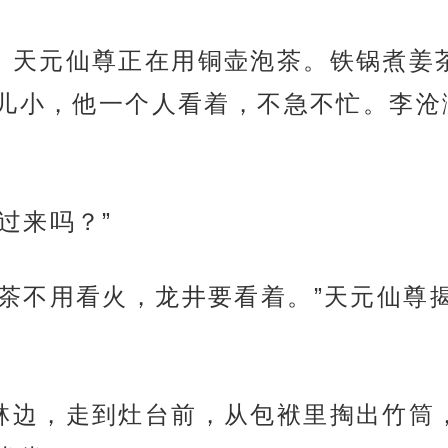
灶台前，天元仙尊正在用铜壶泡茶。铁锅煮
儿小，他一个人看着，不急不忙。李沧
得过来吗？”
过来。姜茶不用看火，龙井要看着。”天元仙
落在竹林边，走到灶台前，从包袱里掏出竹