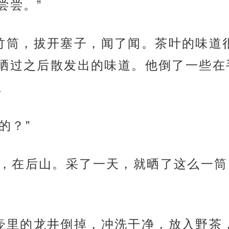
尝尝。”
尊拿起竹筒，拔开塞子，闻了闻。茶叶的味
晒过之后散发出的味道。他倒了一些在
。
采的？”
去年春天，在后山。采了一天，就晒了这么一
尊把铜壶里的龙井倒掉，冲洗干净，放入野