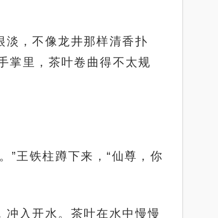
道很淡，不像龙井那样清香扑
手掌里，茶叶卷曲得不太规
筒。”王铁柱蹲下来，“仙尊，你
茶，冲入开水。茶叶在水中慢慢