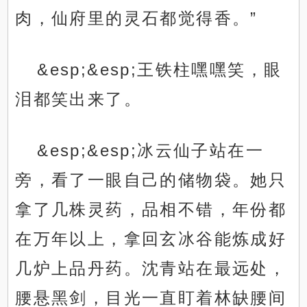
肉，仙府里的灵石都觉得香。”
&esp;&esp;王铁柱嘿嘿笑，眼
泪都笑出来了。
&esp;&esp;冰云仙子站在一
旁，看了一眼自己的储物袋。她只
拿了几株灵药，品相不错，年份都
在万年以上，拿回玄冰谷能炼成好
几炉上品丹药。沈青站在最远处，
腰悬黑剑，目光一直盯着林缺腰间