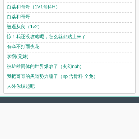
白荔和哥哥（1V1骨科H）
白荔和哥哥
被逼从良（1v2）
惊！我还没攻略呢，怎么就都贴上来了
有伞不打雨夜花
李悯(兄妹)
被雌雄同体的世界爆炒了（玄幻nph）
我把哥哥的黑道势力睡了（np 含骨科 全免）
人外你崛起吧