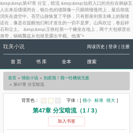
&esp;&esp;第47章 分宝，暗流 &esp;&esp;仙府入口的光柱在林缺五
人出来后缓缓闭合，银白色的缝隙像一只眼睛慢慢闭上，最后彻底
消失在虚空中。苍茫山脉恢复了平静，只有那座剑形主峰上的裂缝
还在，像是在提醒他们刚才发生的一切不是梦。山风吹过，卷起碎
石和尘土。 &esp;&esp;王铁柱第一个瘫坐在地上，两个大包袱歪在
身旁，锅碗瓢盆从包袱里露出半截。他满">
耽美小说
阅读历史
|
登录
|
注册
首 页
书 库
全本
搜索
首页
情欲小说
别惹我！我一吐槽就无敌
第47章 分宝暗流
背景色：
字体：
[
很小
标准
很大
]
第47章 分宝暗流（1 / 3）
加入书签