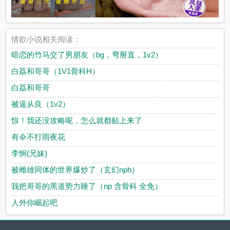
情欲小说相关阅读：
暗恋的竹马交了男朋友（bg，弯掰直，1v2）
白荔和哥哥（1V1骨科H）
白荔和哥哥
被逼从良（1v2）
惊！我还没攻略呢，怎么就都贴上来了
有伞不打雨夜花
李悯(兄妹)
被雌雄同体的世界爆炒了（玄幻nph）
我把哥哥的黑道势力睡了（np 含骨科 全免）
人外你崛起吧