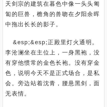
天剑宗的建筑在暮色中像一头头匍
匐的巨兽，檐角的兽吻在夕阳余晖
中拖出长长的影子。
&esp;&esp;正殿里灯火通明。
李沧澜坐在主位上，一身黑袍，没
有穿他惯常的金色长袍。没有穿金
色，说明今天不是正式场合，是私
会。旁边站着沈青，腰悬黑剑，面
无表情。