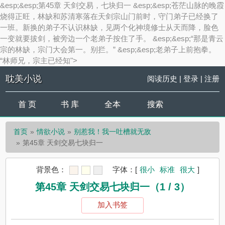
&esp;&esp;第45章 天剑交易，七块归一 &esp;&esp;苍茫山脉的晚霞
烧得正旺，林缺和苏清寒落在天剑宗山门前时，守门弟子已经换了
一班。新换的弟子不认识林缺，见两个化神境修士从天而降，脸色
一变就要拔剑，被旁边一个老弟子按住了手。 &esp;&esp;“那是青云
宗的林缺，宗门大会第一。别拦。” &esp;&esp;老弟子上前抱拳。
“林师兄，宗主已经知">
耽美小说
阅读历史
|
登录
|
注册
首 页
书 库
全本
搜索
首页
情欲小说
别惹我！我一吐槽就无敌
第45章 天剑交易七块归一
背景色：
字体：
[
很小
标准
很大
]
第45章 天剑交易七块归一（1 / 3）
加入书签