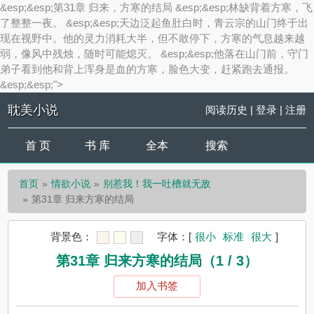
&esp;&esp;第31章 归来，方寒的结局 &esp;&esp;林缺背着方寒，飞
了整整一夜。 &esp;&esp;天边泛起鱼肚白时，青云宗的山门终于出
现在视野中。他的灵力消耗大半，但不敢停下，方寒的气息越来越
弱，像风中残烛，随时可能熄灭。 &esp;&esp;他落在山门前，守门
弟子看到他和背上浑身是血的方寒，脸色大变，赶紧跑去通报。
&esp;&esp;">
耽美小说
阅读历史
|
登录
|
注册
首 页
书 库
全本
搜索
首页
情欲小说
别惹我！我一吐槽就无敌
第31章 归来方寒的结局
背景色：
字体：
[
很小
标准
很大
]
第31章 归来方寒的结局（1 / 3）
加入书签