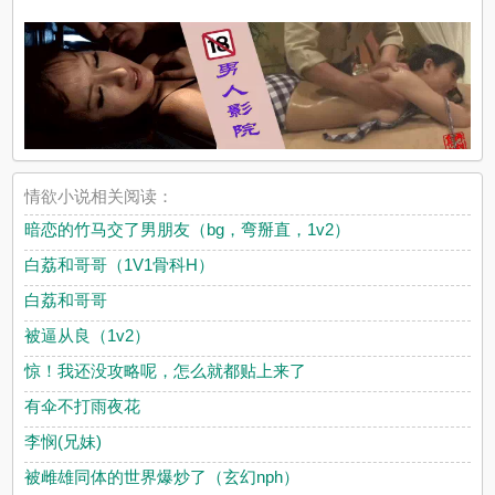
情欲小说相关阅读：
暗恋的竹马交了男朋友（bg，弯掰直，1v2）
白荔和哥哥（1V1骨科H）
白荔和哥哥
被逼从良（1v2）
惊！我还没攻略呢，怎么就都贴上来了
有伞不打雨夜花
李悯(兄妹)
被雌雄同体的世界爆炒了（玄幻nph）