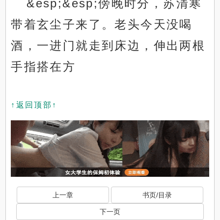
&esp;&esp;傍晚时分，苏清寒
带着玄尘子来了。老头今天没喝
酒，一进门就走到床边，伸出两根
手指搭在方
↑返回顶部↑
上一章
书页/目录
下一页