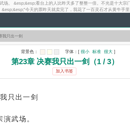
赛日，天剑宗演武场。 &esp;&esp;看台上的人比昨天多了整整一倍。
p;&esp;“今天的票昨天就卖完了，我花了一百灵石才从黄牛手里买到
决赛我只出一剑
背景色：
字体：
[
很小
标准
很大
]
第23章 决赛我只出一剑（1 / 3）
加入书签
赛，我只出一剑
剑宗演武场。