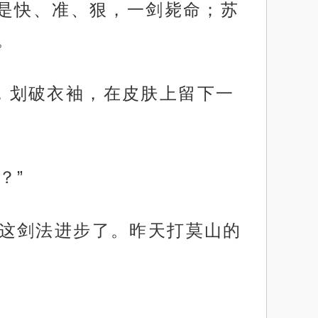
是快、准、狠，一剑毙命；苏
。
臂，划破衣袖，在皮肤上留下一
？”
，你这剑法进步了。昨天打莫山的