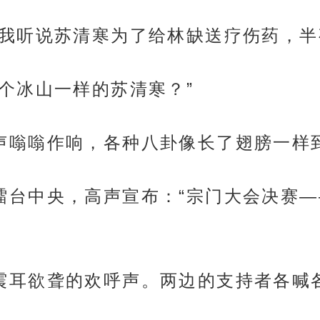
算什么，我听说苏清寒为了给林缺送疗伤药，
？那个冰山一样的苏清寒？”
的议论声嗡嗡作响，各种八卦像长了翅膀一样
老站在擂台中央，高声宣布：“宗门大会决
爆发出震耳欲聋的欢呼声。两边的支持者各