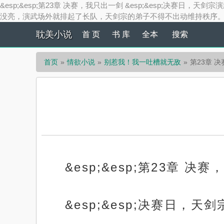
&esp;&esp;第23章 决赛，我只出一剑 &esp;&esp;决
没亮，演武场外就排起了长队，天剑宗的弟子不得不出动维持秩序。 &es
耽美小说
首 页
书 库
全本
搜索
首页
情欲小说
别惹我！我一吐槽就无敌
第23章 
&esp;&esp;第23章 决
&esp;&esp;决赛日，天