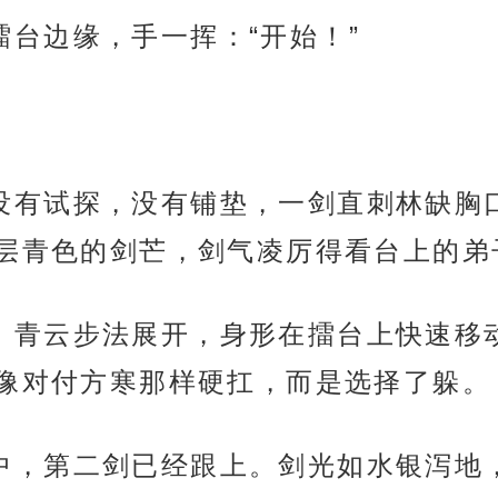
退到擂台边缘，手一挥：“开始！”
匹练，没有试探，没有铺垫，一剑直刺林缺
层青色的剑芒，剑气凌厉得看台上的弟
身避开，青云步法展开，身形在擂台上快速
像对付方寒那样硬扛，而是选择了躲。
一剑不中，第二剑已经跟上。剑光如水银泻