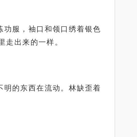
色练功服，袖口和领口绣着银色
里走出来的一样。
道不明的东西在流动。林缺歪着
。