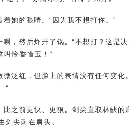
头，看着她的眼睛。“因为我不想打你。”
安静了一瞬，然后炸开了锅。“不想打？这是
这叫怜香惜玉！”
的耳根微微泛红，但脸上的表情没有任何变
。”
出一剑，比之前更快、更狠。剑尖直取林缺
由剑尖刺在肩头。