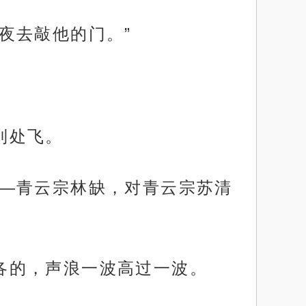
半夜去敲他的门。”
到处飞。
赛——青云宗林缺，对青云宗苏清
喊各的，声浪一波高过一波。