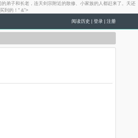
不光是十大宗门的弟子和长老，连天剑宗附近的散修、小家族的人都赶来了。天还
的！” &">
阅读历史
|
登录
|
注册