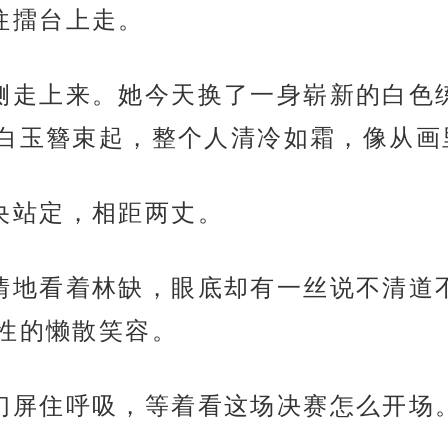
，往擂台上走。
从另一侧走上来。她今天换了一身崭新的白
白玉簪束起，整个人清冷如霜，像从画
台中央站定，相距两丈。
面无表情地看着林缺，眼底却有一丝说不清
性的懒散笑容。
的弟子们屏住呼吸，等着看这场决赛怎么开场