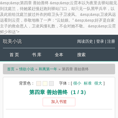
&esp;&esp;第四章 善始善终 &esp;&esp;云霓本以为夜里去驿站能见
到沈庭兰，待她紧赶慢赶跑到驿站门口，却只见一队黑甲兵卒，以
及此前给沈庭兰披过外衣的暗卫头子卫凌风。 &esp;&esp;卫凌风远
远看到云霓，恭敬地唤了一声：“云姑娘。” &esp;&esp;好歹是自家
主子的救命恩人，卫凌风懂礼数，不会对她不敬。 &esp;&esp;云霓
鲜少和达">
耽美小说
阅读历史
|
登录
|
注册
首 页
书 库
全本
搜索
首页
情欲小说
和离第一年
第四章 善始善终
背景色：
字体：
[
很小
标准
很大
]
第四章 善始善终（1 / 3）
加入书签