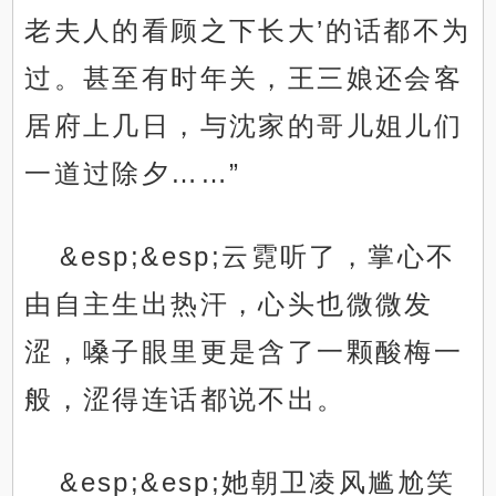
老夫人的看顾之下长大’的话都不为
过。甚至有时年关，王三娘还会客
居府上几日，与沈家的哥儿姐儿们
一道过除夕……”
&esp;&esp;云霓听了，掌心不
由自主生出热汗，心头也微微发
涩，嗓子眼里更是含了一颗酸梅一
般，涩得连话都说不出。
&esp;&esp;她朝卫凌风尴尬笑