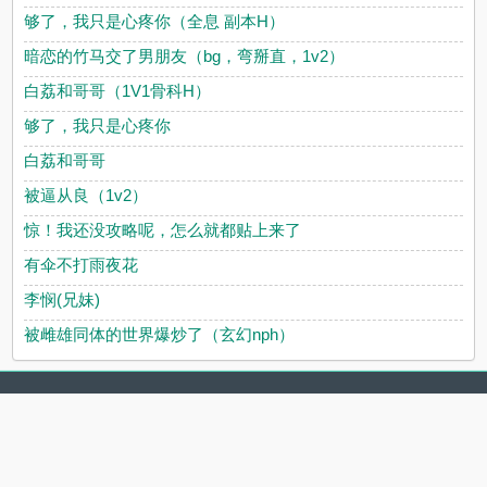
够了，我只是心疼你（全息 副本H）
暗恋的竹马交了男朋友（bg，弯掰直，1v2）
白荔和哥哥（1V1骨科H）
够了，我只是心疼你
白荔和哥哥
被逼从良（1v2）
惊！我还没攻略呢，怎么就都贴上来了
有伞不打雨夜花
李悯(兄妹)
被雌雄同体的世界爆炒了（玄幻nph）