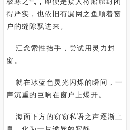
极寒之气，即便是众人将船舱封闭
得严实，也依旧有漏网之鱼顺着窗
户的缝隙飘进来。
江念索性抬手，尝试用灵力封
窗。
就在冰蓝色灵光闪烁的瞬间，一
声沉重的巨响在窗户上爆开。
海面下方的窃窃私语之声逐渐止
息，化为一片诡异的寂静。