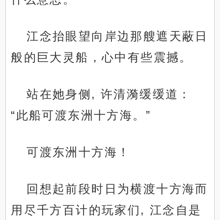
江念抬眼望向岸边那艘遮天蔽日
般的巨大灵船，心中有些震撼。
站在她身侧, 许清漪缓缓道：
“此船可渡东洲十方海。”
可渡东洲十方海！
回想起前段时日为横渡十方海而
用尽千方百计的玩家们, 江念自是