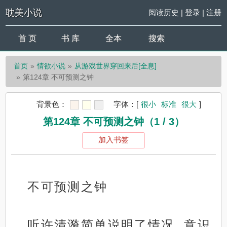
耽美小说
阅读历史
|
登录
|
注册
首 页
书 库
全本
搜索
首页
情欲小说
从游戏世界穿回来后[全息]
第124章 不可预测之钟
背景色：
字体：
[
很小
标准
很大
]
第124章 不可预测之钟（1 / 3）
加入书签
不可预测之钟
听许清漪简单说明了情况, 意识