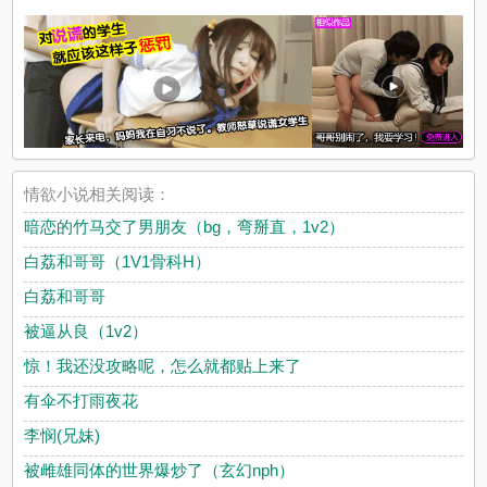
情欲小说相关阅读：
暗恋的竹马交了男朋友（bg，弯掰直，1v2）
白荔和哥哥（1V1骨科H）
白荔和哥哥
被逼从良（1v2）
惊！我还没攻略呢，怎么就都贴上来了
有伞不打雨夜花
李悯(兄妹)
被雌雄同体的世界爆炒了（玄幻nph）