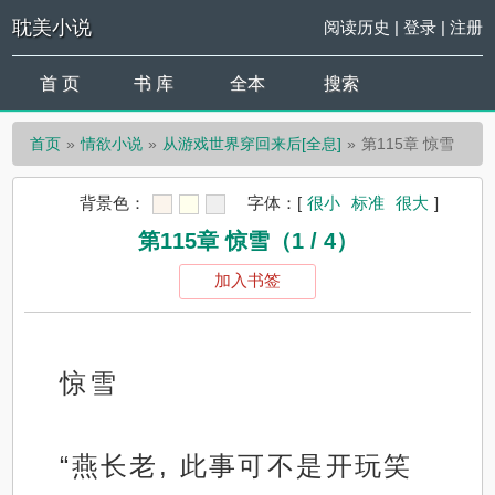
耽美小说
阅读历史
|
登录
|
注册
首 页
书 库
全本
搜索
首页
情欲小说
从游戏世界穿回来后[全息]
第115章 惊雪
背景色：
字体：
[
很小
标准
很大
]
第115章 惊雪（1 / 4）
加入书签
惊雪
“燕长老, 此事可不是开玩笑