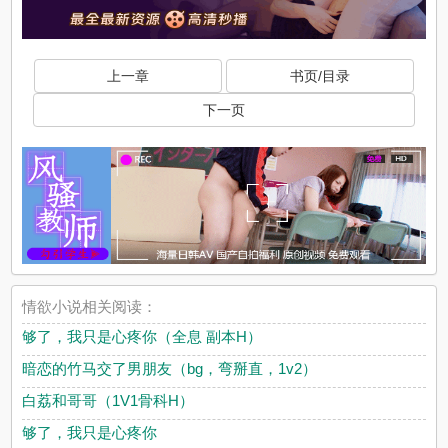
上一章
书页/目录
下一页
情欲小说相关阅读：
够了，我只是心疼你（全息 副本H）
暗恋的竹马交了男朋友（bg，弯掰直，1v2）
白荔和哥哥（1V1骨科H）
够了，我只是心疼你