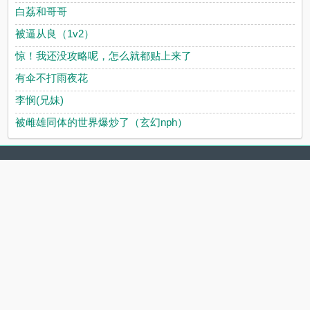
白荔和哥哥
被逼从良（1v2）
惊！我还没攻略呢，怎么就都贴上来了
有伞不打雨夜花
李悯(兄妹)
被雌雄同体的世界爆炒了（玄幻nph）