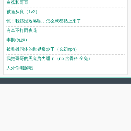
白荔和哥哥
被逼从良（1v2）
惊！我还没攻略呢，怎么就都贴上来了
有伞不打雨夜花
李悯(兄妹)
被雌雄同体的世界爆炒了（玄幻nph）
我把哥哥的黑道势力睡了（np 含骨科 全免）
人外你崛起吧