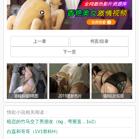
上一章
书页/目录
下一页
情欲小说相关阅读：
暗恋的竹马交了男朋友（bg，弯掰直，1v2）
白荔和哥哥（1V1骨科H）