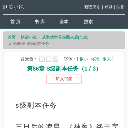
耽美小说
阅读历史
|
登录
|
注册
首 页
书 库
全本
搜索
首页
情欲小说
从游戏世界穿回来后[全息]
第86章 S级副本任务
背景色：
字体：
[
很小
标准
很大
]
第86章 S级副本任务（1 / 3）
加入书签
s级副本任务
三日后的凌晨, 《神魔》终于完