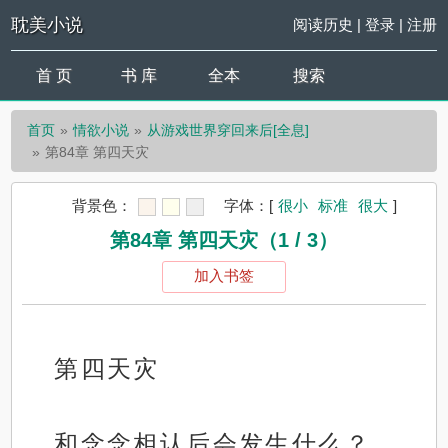
耽美小说
阅读历史
|
登录
|
注册
首 页
书 库
全本
搜索
首页
情欲小说
从游戏世界穿回来后[全息]
第84章 第四天灾
背景色：
字体：
[
很小
标准
很大
]
第84章 第四天灾（1 / 3）
加入书签
第四天灾
和念念相认后会发生什么？