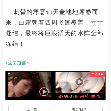
刺骨的寒意铺天盖地地席卷而
来，白霜朝着四周飞速覆盖，寸寸
凝结，最终将巨浪滔天的水阵全部
冻结！
↑返回顶部↑
上一章
书页/目录