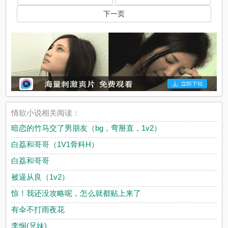
下一页
情欲小说相关阅读：
暗恋的竹马交了男朋友（bg，弯掰直，1v2）
白荔和哥哥（1V1骨科H）
白荔和哥哥
被逼从良（1v2）
惊！我还没攻略呢，怎么就都贴上来了
有伞不打雨夜花
李悯(兄妹)