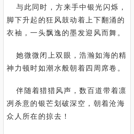
与此同时，方来手中银光闪烁，
脚下升起的狂风鼓动着上下翻涌的
衣袖，一头飘逸的墨发迎风而舞。
她微微闭上双眼，浩瀚如海的精
神力顿时如潮水般朝着四周席卷。
伴随着猎猎风声，数百道带着凛
冽杀意的银芒划破深空，朝着沧海
众人所在的掠去！