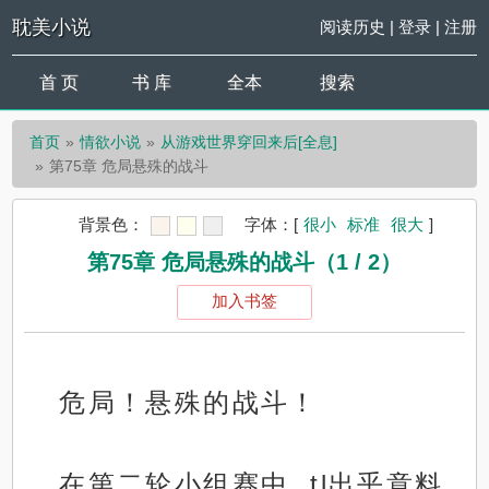
耽美小说
阅读历史
|
登录
|
注册
首 页
书 库
全本
搜索
首页
情欲小说
从游戏世界穿回来后[全息]
第75章 危局悬殊的战斗
背景色：
字体：
[
很小
标准
很大
]
第75章 危局悬殊的战斗（1 / 2）
加入书签
危局！悬殊的战斗！
在第二轮小组赛中, tl出乎意料