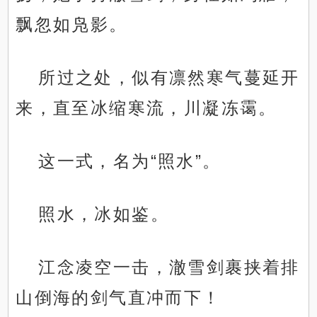
飘忽如凫影。
所过之处，似有凛然寒气蔓延开
来，直至冰缩寒流，川凝冻霭。
这一式，名为“照水”。
照水，冰如鉴。
江念凌空一击，澈雪剑裹挟着排
山倒海的剑气直冲而下！