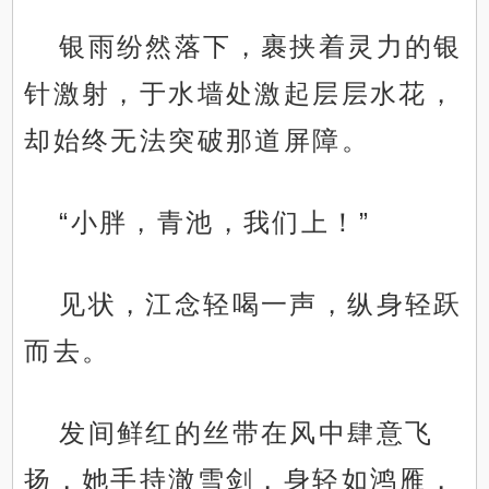
银雨纷然落下，裹挟着灵力的银
针激射，于水墙处激起层层水花，
却始终无法突破那道屏障。
“小胖，青池，我们上！”
见状，江念轻喝一声，纵身轻跃
而去。
发间鲜红的丝带在风中肆意飞
扬，她手持澈雪剑，身轻如鸿雁，