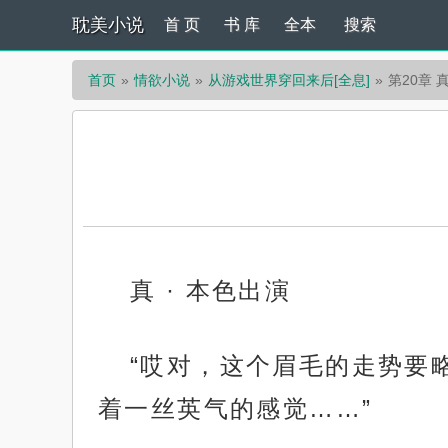
耽美小说
首 页
书 库
全本
搜索
首页
情欲小说
从游戏世界穿回来后[全息]
第20章 
真 · 本色出演
“哎对，这个眉毛的走势要
着一丝英气的感觉……”