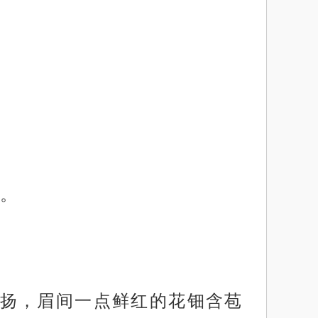
。
扬，眉间一点鲜红的花钿含苞