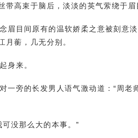
丝带高束于脑后，淡淡的英气萦绕于眉
念眉目间原有的温软娇柔之意被刻意淡
江月蘅，几无分别。
起身来。
对一旁的长发男人语气激动道：“周老
我可没那么大的本事。”