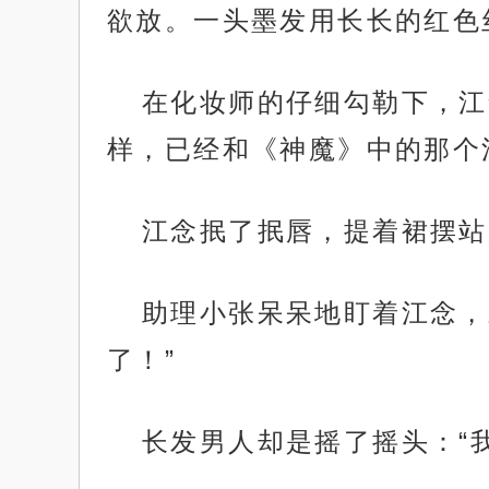
欲放。一头墨发用长长的红色
在化妆师的仔细勾勒下，江
样，已经和《神魔》中的那个
江念抿了抿唇，提着裙摆站
助理小张呆呆地盯着江念，
了！”
长发男人却是摇了摇头：“