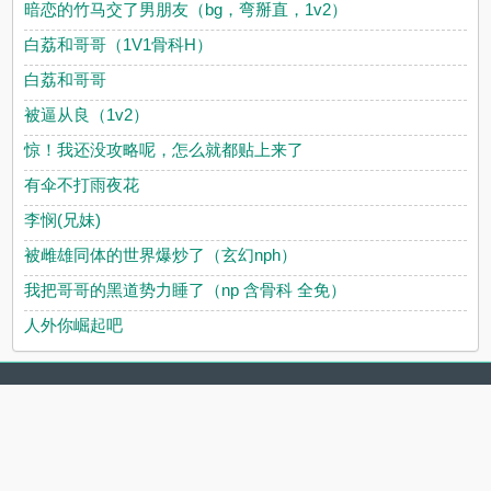
暗恋的竹马交了男朋友（bg，弯掰直，1v2）
白荔和哥哥（1V1骨科H）
白荔和哥哥
被逼从良（1v2）
惊！我还没攻略呢，怎么就都贴上来了
有伞不打雨夜花
李悯(兄妹)
被雌雄同体的世界爆炒了（玄幻nph）
我把哥哥的黑道势力睡了（np 含骨科 全免）
人外你崛起吧