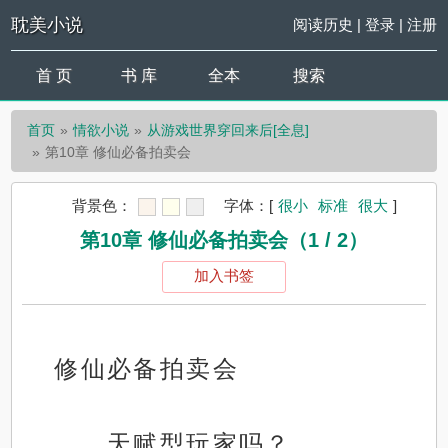
耽美小说
阅读历史
|
登录
|
注册
首 页
书 库
全本
搜索
首页
情欲小说
从游戏世界穿回来后[全息]
第10章 修仙必备拍卖会
背景色：
字体：
[
很小
标准
很大
]
第10章 修仙必备拍卖会（1 / 2）
加入书签
修仙必备拍卖会
……天赋型玩家吗？