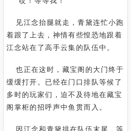
“哎！等等我！”
见江念抬腿就走，青黛连忙小跑
着跟了上去，神情有些惶恐地跟着
江念站在了高手云集的队伍中。
也正在这时，藏宝阁的大门终于
缓缓打开。已经在门口排队等候了
多时的玩家们，迫不及待地在藏宝
阁掌柜的招呼声中鱼贯而入。
因江念和青黛排在队伍末尾，等