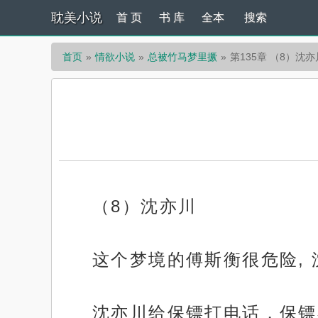
耽美小说
首 页
书 库
全本
搜索
首页
情欲小说
总被竹马梦里撅
第135章 （8）沈亦
（8）沈亦川
这个梦境的傅斯衡很危险,
沈亦川给保镖打电话，保镖