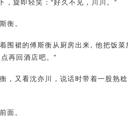
下，旋即轻笑：“好久不见，川川。”
斯衡。
着围裙的傅斯衡从厨房出来, 他把饭
点再回酒店吧。”
衡，又看沈亦川，说话时带着一股熟稔
前面。