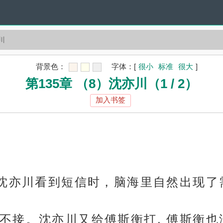
川
背景色：
字体：
[
很小
标准
很大
]
第135章 （8）沈亦川（1 / 2）
加入书签
 沈亦川看到短信时，脑海里自然出现
不接。沈亦川又给傅斯衡打, 傅斯衡也