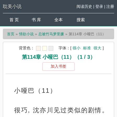
耽美小说
阅读历史
|
登录
|
注册
首 页
书 库
全本
搜索
首页
情欲小说
总被竹马梦里撅
第114章 小哑巴（11）
背景色：
字体：
[
很小
标准
很大
]
第114章 小哑巴（11）（1 / 3）
加入书签
小哑巴（11）
很巧, 沈亦川见过类似的剧情。