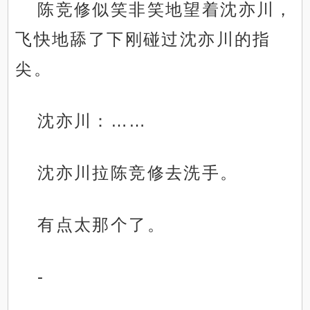
陈竞修似笑非笑地望着沈亦川，
飞快地舔了下刚碰过沈亦川的指
尖。
沈亦川：……
沈亦川拉陈竞修去洗手。
有点太那个了。
-