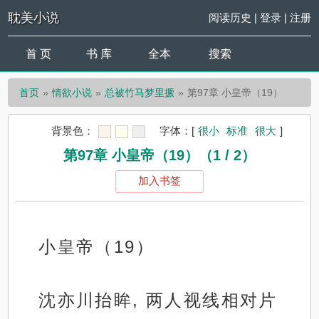
耽美小说
阅读历史
|
登录
|
注册
首 页
书 库
全本
搜索
首页
情欲小说
总被竹马梦里撅
第97章 小皇帝（19）
背景色：
字体：
[
很小
标准
很大
]
第97章 小皇帝（19）（1 / 2）
加入书签
小皇帝（19）
沈亦川抬眸, 两人视线相对片