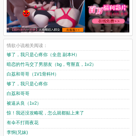
情欲小说相关阅读：
够了，我只是心疼你（全息 副本H）
暗恋的竹马交了男朋友（bg，弯掰直，1v2）
白荔和哥哥（1V1骨科H）
够了，我只是心疼你
白荔和哥哥
被逼从良（1v2）
惊！我还没攻略呢，怎么就都贴上来了
有伞不打雨夜花
李悯(兄妹)