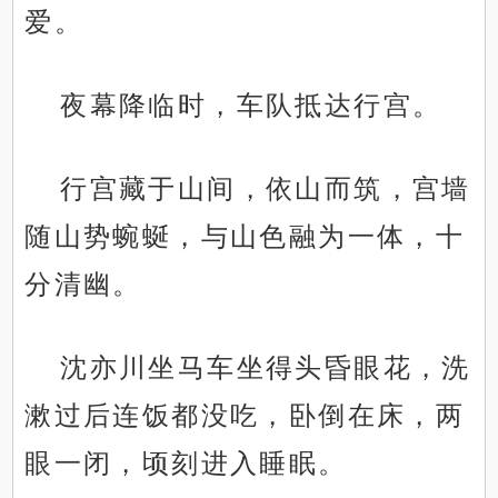
爱。
夜幕降临时，车队抵达行宫。
行宫藏于山间，依山而筑，宫墙
随山势蜿蜒，与山色融为一体，十
分清幽。
沈亦川坐马车坐得头昏眼花，洗
漱过后连饭都没吃，卧倒在床，两
眼一闭，顷刻进入睡眠。