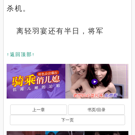
杀机。
离轻羽宴还有半日，将军
↑返回顶部↑
上一章
书页/目录
下一页