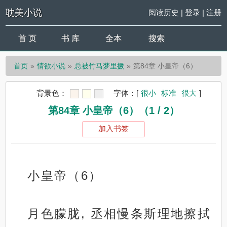
耽美小说
阅读历史
|
登录
|
注册
首 页
书 库
全本
搜索
首页
情欲小说
总被竹马梦里撅
第84章 小皇帝（6）
背景色：
字体：
[
很小
标准
很大
]
第84章 小皇帝（6）（1 / 2）
加入书签
小皇帝（6）
月色朦胧, 丞相慢条斯理地擦拭