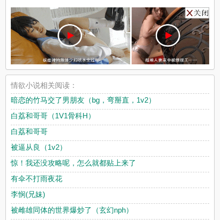
情欲小说相关阅读：
暗恋的竹马交了男朋友（bg，弯掰直，1v2）
白荔和哥哥（1V1骨科H）
白荔和哥哥
被逼从良（1v2）
惊！我还没攻略呢，怎么就都贴上来了
有伞不打雨夜花
李悯(兄妹)
被雌雄同体的世界爆炒了（玄幻nph）