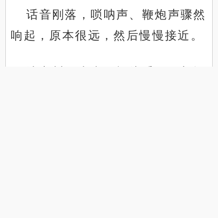
话音刚落，唢呐声、鞭炮声骤然
响起，原本很远，然后慢慢接近。
.
.
沈亦川不太喜欢视线受阻，想掀
盖头，边上待命的小纸人就飞过
来，连忙把盖头盖上。
小纸人因为注入渡微的灵力才能
活动，沈亦川感知到渡微的气息，
老实一些。