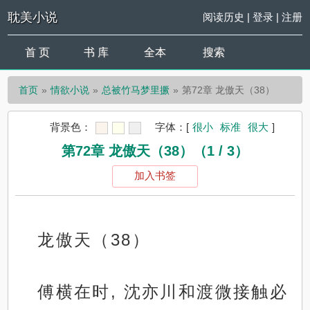
耽美小说
阅读历史
|
登录
|
注册
首 页
书 库
全本
搜索
首页
情欲小说
总被竹马梦里撅
第72章 龙傲天（38）
背景色：
字体：
[
很小
标准
很大
]
第72章 龙傲天（38）（1 / 3）
加入书签
龙傲天（38）
傅横在时, 沈亦川和渡微接触必