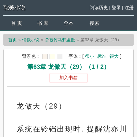
耽美小说
阅读历史
|
登录
|
注册
首 页
书 库
全本
搜索
首页
情欲小说
总被竹马梦里撅
第63章 龙傲天（29）
背景色：
字体：
[
很小
标准
很大
]
第63章 龙傲天（29）（1 / 2）
加入书签
龙傲天（29）
系统在铃铛出现时, 提醒沈亦川