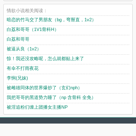
情欲小说相关阅读：
暗恋的竹马交了男朋友（bg，弯掰直，1v2）
白荔和哥哥（1V1骨科H）
白荔和哥哥
被逼从良（1v2）
惊！我还没攻略呢，怎么就都贴上来了
有伞不打雨夜花
李悯(兄妹)
被雌雄同体的世界爆炒了（玄幻nph）
我把哥哥的黑道势力睡了（np 含骨科 全免）
被淫追粉们缠上团播女主播NP