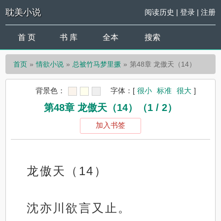
耽美小说
阅读历史
|
登录
|
注册
首 页
书 库
全本
搜索
首页
情欲小说
总被竹马梦里撅
第48章 龙傲天（14）
背景色：
字体：
[
很小
标准
很大
]
第48章 龙傲天（14）（1 / 2）
加入书签
龙傲天（14）
沈亦川欲言又止。