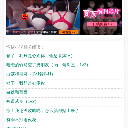
情欲小说相关阅读：
够了，我只是心疼你（全息 副本H）
暗恋的竹马交了男朋友（bg，弯掰直，1v2）
白荔和哥哥（1V1骨科H）
够了，我只是心疼你
白荔和哥哥
被逼从良（1v2）
惊！我还没攻略呢，怎么就都贴上来了
有伞不打雨夜花