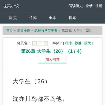
耽美小说
阅读历史
|
登录
|
注册
首 页
书 库
全本
搜索
首页
情欲小说
总被竹马梦里撅
第26章 大学生（26）
背景色：
字体：
[
很小
标准
很大
]
第26章 大学生（26）（1 / 4）
加入书签
大学生（26）
沈亦川鸟都不鸟他。