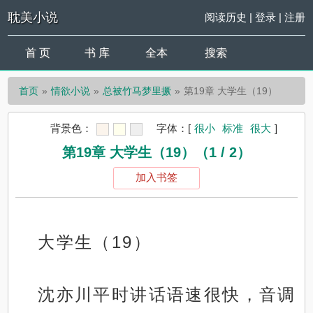
耽美小说
阅读历史
|
登录
|
注册
首 页
书 库
全本
搜索
首页
情欲小说
总被竹马梦里撅
第19章 大学生（19）
背景色：
字体：
[
很小
标准
很大
]
第19章 大学生（19）（1 / 2）
加入书签
大学生（19）
沈亦川平时讲话语速很快，音调