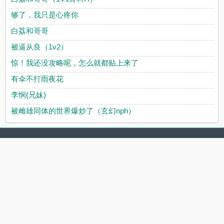
够了，我只是心疼你
白荔和哥哥
被逼从良（1v2）
惊！我还没攻略呢，怎么就都贴上来了
有伞不打雨夜花
李悯(兄妹)
被雌雄同体的世界爆炒了（玄幻nph）