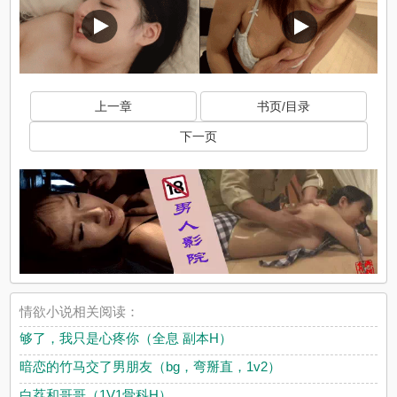
上一章
书页/目录
下一页
情欲小说相关阅读：
够了，我只是心疼你（全息 副本H）
暗恋的竹马交了男朋友（bg，弯掰直，1v2）
白荔和哥哥（1V1骨科H）