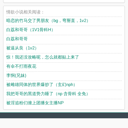
情欲小说相关阅读：
暗恋的竹马交了男朋友（bg，弯掰直，1v2）
白荔和哥哥（1V1骨科H）
白荔和哥哥
被逼从良（1v2）
惊！我还没攻略呢，怎么就都贴上来了
有伞不打雨夜花
李悯(兄妹)
被雌雄同体的世界爆炒了（玄幻nph）
我把哥哥的黑道势力睡了（np 含骨科 全免）
被淫追粉们缠上团播女主播NP