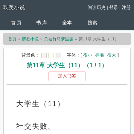
耽美小说
阅读历史
|
登录
|
注册
首 页
书 库
全本
搜索
首页
情欲小说
总被竹马梦里撅
第11章 大学生（11）
背景色：
字体：
[
很小
标准
很大
]
第11章 大学生（11）（1 / 1）
加入书签
大学生（11）
社交失败。