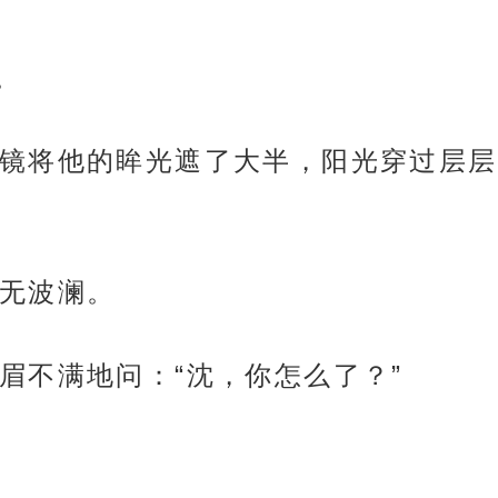
。
镜将他的眸光遮了大半，阳光穿过层层
无波澜。
眉不满地问：“沈，你怎么了？”