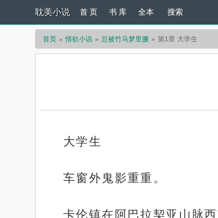
耽美小说
首 页
书 库
全本
搜索
首页
情欲小说
总被竹马梦里撅
第1章 大学生
大学生
车窗外鬼影重重。
卡伦镇在阿巴拉契亚山脉西