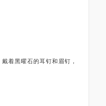
，戴着黑曜石的耳钉和眉钉，