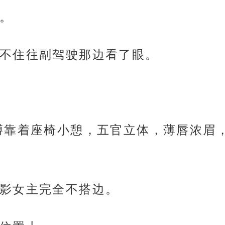
。
不住往副驾驶那边看了眼。
膊靠着座椅小憩，五官立体，薄唇浓眉
影女主完全不搭边。