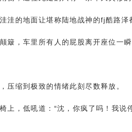
洼洼的地面让堪称陆地战神的fj酷路泽
颠簸，车里所有人的屁股离开座位一瞬
，压缩到极致的情绪此刻尽数释放。
椅上，低吼道：“沈，你疯了吗！我说停