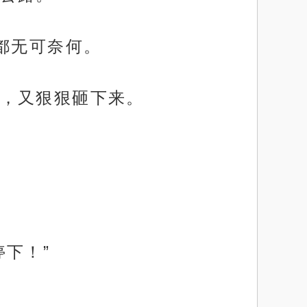
都无可奈何。
，又狠狠砸下来。
下！”