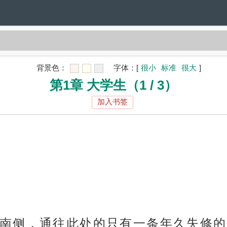
背景色：
字体：
[
很小
标准
很大
]
第1章 大学生（1 / 3）
加入书签
南侧，通往此处的只有一条年久失修的