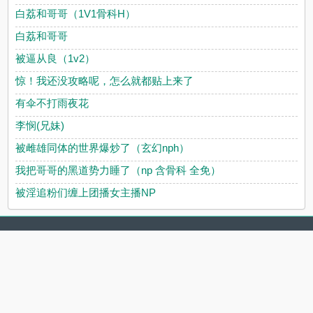
白荔和哥哥（1V1骨科H）
白荔和哥哥
被逼从良（1v2）
惊！我还没攻略呢，怎么就都贴上来了
有伞不打雨夜花
李悯(兄妹)
被雌雄同体的世界爆炒了（玄幻nph）
我把哥哥的黑道势力睡了（np 含骨科 全免）
被淫追粉们缠上团播女主播NP