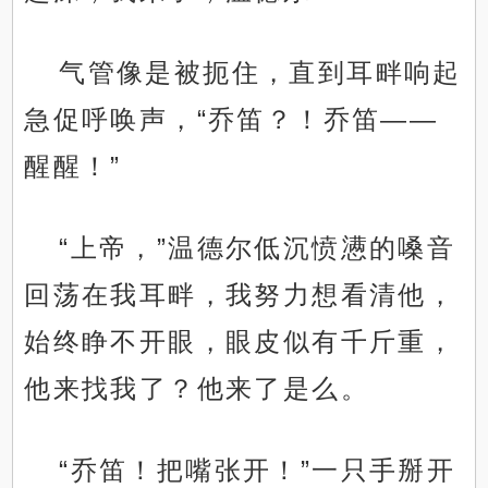
气管像是被扼住，直到耳畔响起
急促呼唤声，“乔笛？！乔笛——
醒醒！”
“上帝，”温德尔低沉愤懑的嗓音
回荡在我耳畔，我努力想看清他，
始终睁不开眼，眼皮似有千斤重，
他来找我了？他来了是么。
“乔笛！把嘴张开！”一只手掰开