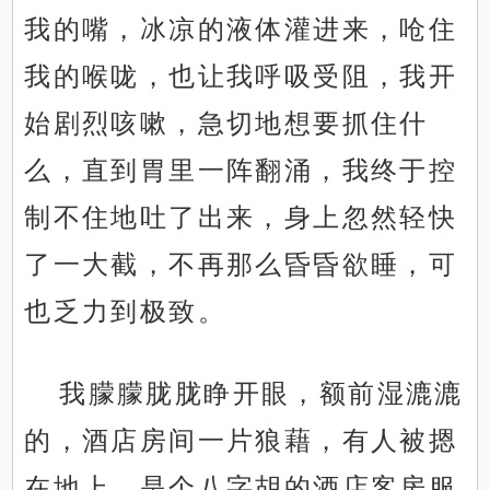
我的嘴，冰凉的液体灌进来，呛住
我的喉咙，也让我呼吸受阻，我开
始剧烈咳嗽，急切地想要抓住什
么，直到胃里一阵翻涌，我终于控
制不住地吐了出来，身上忽然轻快
了一大截，不再那么昏昏欲睡，可
也乏力到极致。
我朦朦胧胧睁开眼，额前湿漉漉
的，酒店房间一片狼藉，有人被摁
在地上，是个八字胡的酒店客房服