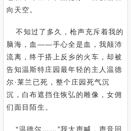
向天空。
不知过了多久，枪声充斥着我的
脑海，血——手心全是血，我颠沛
流离，终于搭上反乡的火车，却被
告知温斯特庄园最年轻的主人温德
尔·莱兰已死，整个庄园死气沉
沉，白布遮挡住恢弘的雕像，女佣
们面目陌生。
“温德尔……”我大声喊，声音回