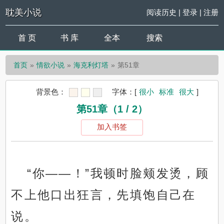
耽美小说
阅读历史
|
登录
|
注册
首 页
书 库
全本
搜索
首页
情欲小说
海克利灯塔
第51章
背景色：
字体：
[
很小
标准
很大
]
第51章（1 / 2）
加入书签
“你——！”我顿时脸颊发烫，顾
不上他口出狂言，先填饱自己在
说。