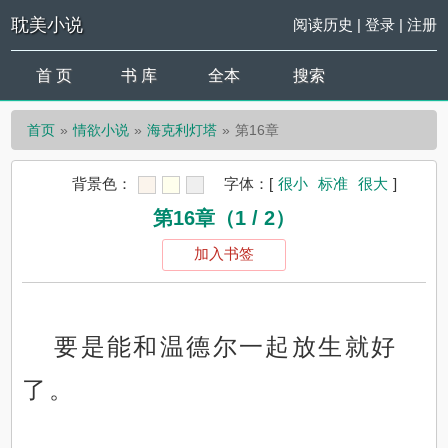
耽美小说
阅读历史
|
登录
|
注册
首 页
书 库
全本
搜索
首页
情欲小说
海克利灯塔
第16章
背景色：
字体：
[
很小
标准
很大
]
第16章（1 / 2）
加入书签
要是能和温德尔一起放生就好
了。