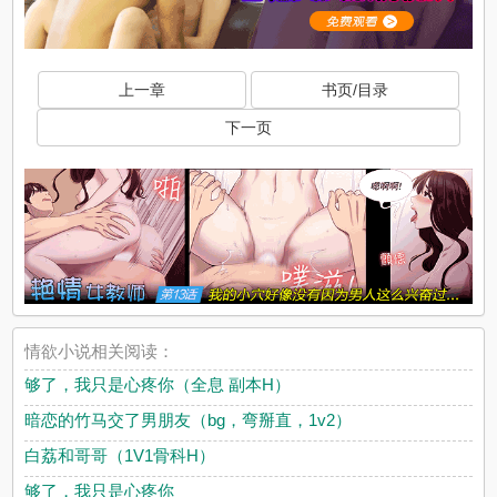
上一章
书页/目录
下一页
情欲小说相关阅读：
够了，我只是心疼你（全息 副本H）
暗恋的竹马交了男朋友（bg，弯掰直，1v2）
白荔和哥哥（1V1骨科H）
够了，我只是心疼你