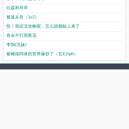
白荔和哥哥
被逼从良（1v2）
惊！我还没攻略呢，怎么就都贴上来了
有伞不打雨夜花
李悯(兄妹)
被雌雄同体的世界爆炒了（玄幻nph）