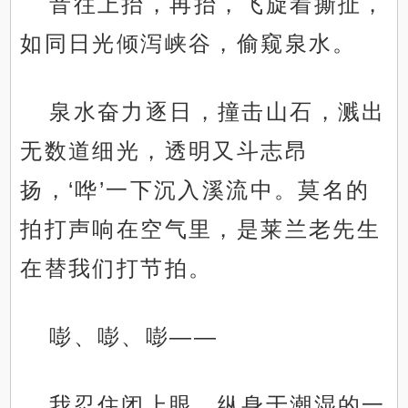
音往上抬，再抬，飞旋着撕扯，
如同日光倾泻峡谷，偷窥泉水。
泉水奋力逐日，撞击山石，溅出
无数道细光，透明又斗志昂
扬，‘哗’一下沉入溪流中。莫名的
拍打声响在空气里，是莱兰老先生
在替我们打节拍。
嘭、嘭、嘭——
我忍住闭上眼，纵身于潮湿的一