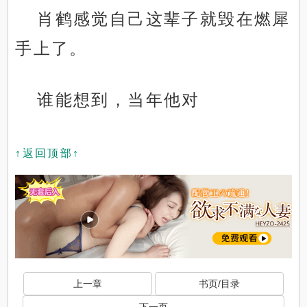
肖鹤感觉自己这辈子就毁在燃犀
手上了。
谁能想到，当年他对
↑返回顶部↑
上一章
书页/目录