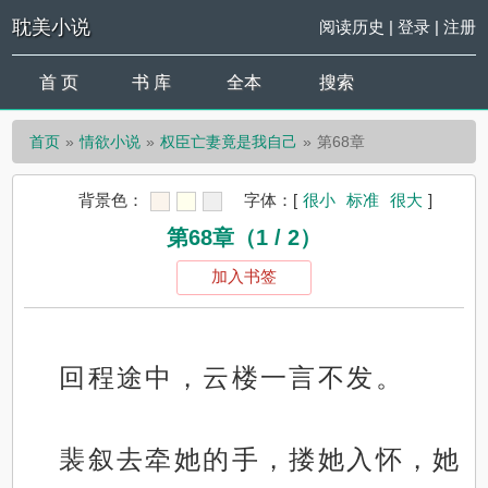
耽美小说
阅读历史
|
登录
|
注册
首 页
书 库
全本
搜索
首页
情欲小说
权臣亡妻竟是我自己
第68章
背景色：
字体：
[
很小
标准
很大
]
第68章（1 / 2）
加入书签
回程途中，云楼一言不发。
裴叙去牵她的手，搂她入怀，她