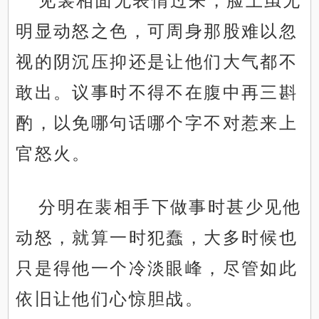
见裴相面无表情过来，脸上虽无
明显动怒之色，可周身那股难以忽
视的阴沉压抑还是让他们大气都不
敢出。议事时不得不在腹中再三斟
酌，以免哪句话哪个字不对惹来上
官怒火。
分明在裴相手下做事时甚少见他
动怒，就算一时犯蠢，大多时候也
只是得他一个冷淡眼峰，尽管如此
依旧让他们心惊胆战。