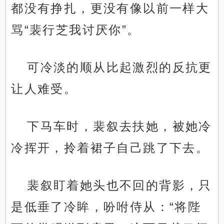
都没有挣扎，更没有像以前一样大
骂“裴行芝我讨厌你”。
可冷淡的顺从比起激烈的反抗更
让人难受。
下马车时，裴叙去扶她，被她冷
冷挥开，拎着裙子自己跳了下去。
裴叙盯着她头也不回的背影，只
是低垂了冷眸，吩咐侍从：“将陛