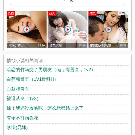
下一页
情欲小说相关阅读：
暗恋的竹马交了男朋友（bg，弯掰直，1v2）
白荔和哥哥（1V1骨科H）
白荔和哥哥
被逼从良（1v2）
惊！我还没攻略呢，怎么就都贴上来了
有伞不打雨夜花
李悯(兄妹)