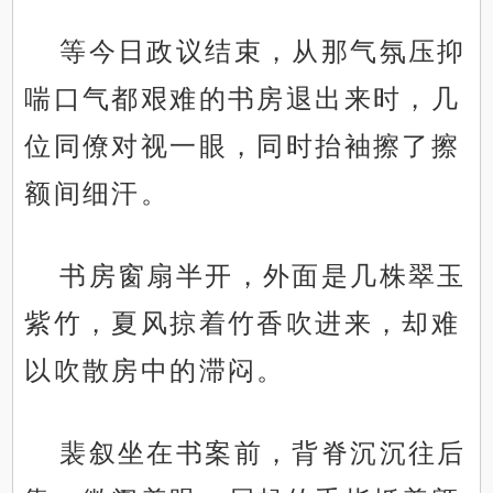
等今日政议结束，从那气氛压抑
喘口气都艰难的书房退出来时，几
位同僚对视一眼，同时抬袖擦了擦
额间细汗。
书房窗扇半开，外面是几株翠玉
紫竹，夏风掠着竹香吹进来，却难
以吹散房中的滞闷。
裴叙坐在书案前，背脊沉沉往后