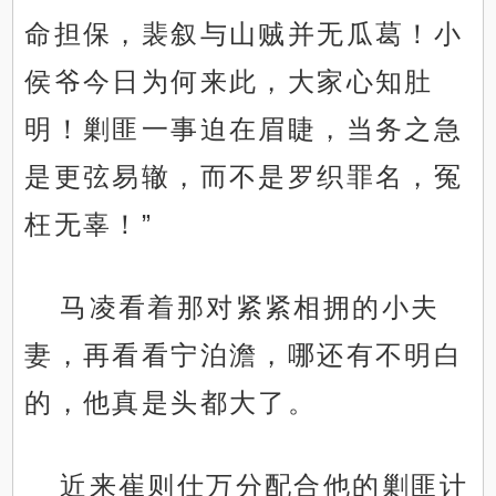
命担保，裴叙与山贼并无瓜葛！小
侯爷今日为何来此，大家心知肚
明！剿匪一事迫在眉睫，当务之急
是更弦易辙，而不是罗织罪名，冤
枉无辜！”
马凌看着那对紧紧相拥的小夫
妻，再看看宁泊澹，哪还有不明白
的，他真是头都大了。
近来崔则仕万分配合他的剿匪计