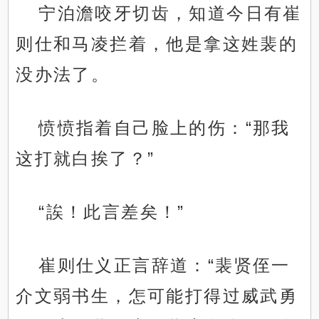
宁泊澹咬牙切齿，知道今日有崔
则仕和马凌拦着，他是拿这姓裴的
没办法了。
愤愤指着自己脸上的伤：“那我
这打就白挨了？”
“誒！此言差矣！”
崔则仕义正言辞道：“裴贤侄一
介文弱书生，怎可能打得过威武勇