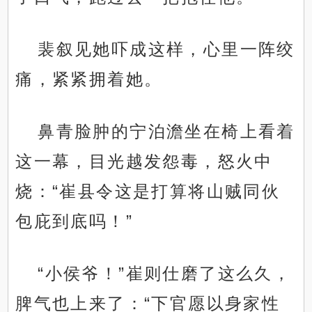
裴叙见她吓成这样，心里一阵绞
痛，紧紧拥着她。
鼻青脸肿的宁泊澹坐在椅上看着
这一幕，目光越发怨毒，怒火中
烧：“崔县令这是打算将山贼同伙
包庇到底吗！”
“小侯爷！”崔则仕磨了这么久，
脾气也上来了：“下官愿以身家性