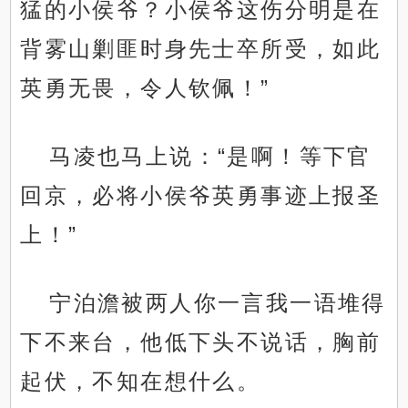
猛的小侯爷？小侯爷这伤分明是在
背雾山剿匪时身先士卒所受，如此
英勇无畏，令人钦佩！”
马凌也马上说：“是啊！等下官
回京，必将小侯爷英勇事迹上报圣
上！”
宁泊澹被两人你一言我一语堆得
下不来台，他低下头不说话，胸前
起伏，不知在想什么。