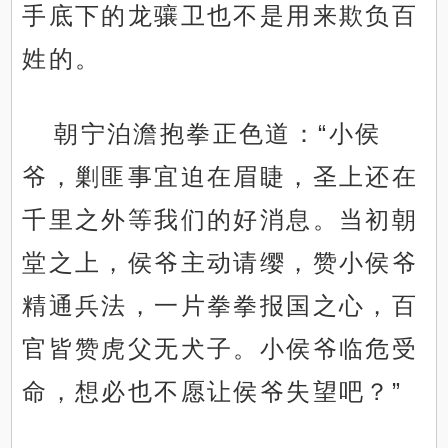
手底下的龙骧卫也不是用来欺负百
姓的。
朝宁泊澹抱拳正色道：“小侯
爷，剿匪事宜迫在眉睫，圣上还在
千里之外等我们的好消息。当初朝
堂之上，侯爷主动请缨，赞小侯爷
精通兵法，一片拳拳报国之心，百
官皆赞虎父无犬子。小侯爷临危受
命，想必也不愿让侯爷失望吧？”