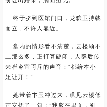
纷让出路来，满面担忧。
终于挤到医馆门口，龙骧卫持戟
而立，不许人靠近。
堂内的情形看不清楚，云楼顾不
上那么多，正打算硬闯，人群后传
来崔令宜呵斥的声音：“都给本小
姐让开！”
她带着卞玉冲过来，瞧见云楼低
声安抚了一句：“我爹在里面，别