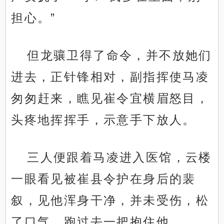
担心。”
但龙骧卫得了命令，并不放她们
进去，正针锋相对，副指挥使马凌
匆匆赶来，瞧见崔令宜横眉怒目，
头疼地挥挥手，示意手下放人。
三人便跟着马凌进入医馆，云楼
一眼看见被崔县令护在身后的裴
叙，见他浑身干净，并未受伤，松
了口气，跑过去一把抱住他。