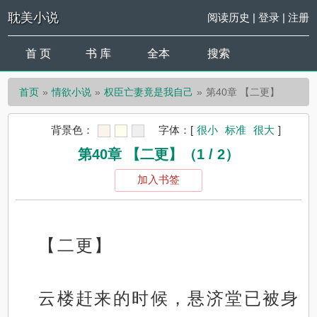
耽美小说
阅读历史
|
登录
|
注册
首 页
书 库
全本
搜索
首页
情欲小说
权臣亡妻竟是我自己
第40章 【二更】
背景色：
字体：
[
很小
标准
很大
]
第40章 【二更】（1 / 2）
加入书签
【二更】
云楼赶来的时候，悬济堂已被身