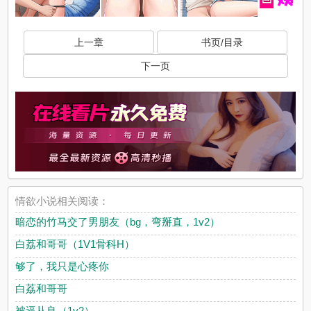
上一章
书页/目录
下一页
情欲小说相关阅读：
暗恋的竹马交了男朋友（bg，弯掰直，1v2）
白荔和哥哥（1V1骨科H）
够了，我只是心疼你
白荔和哥哥
被逼从良（1v2）