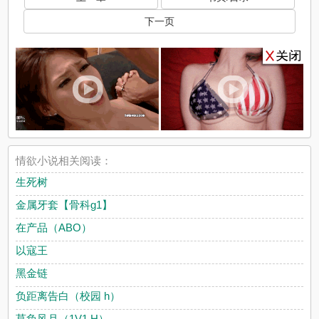
下一页
情欲小说相关阅读：
生死树
金属牙套【骨科g1】
在产品（ABO）
以寇王
黑金链
负距离告白（校园 h）
莫负风月（1V1 H）