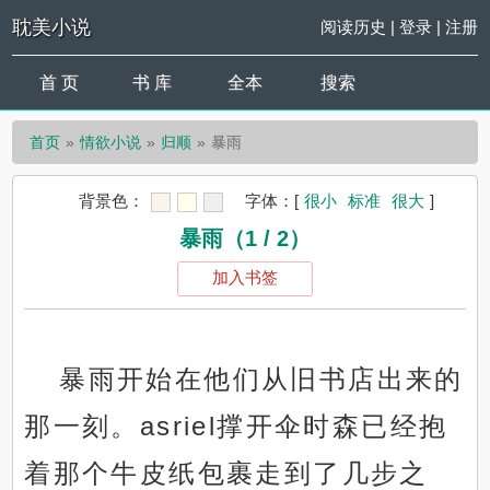
耽美小说
阅读历史
|
登录
|
注册
首 页
书 库
全本
搜索
首页
情欲小说
归顺
暴雨
背景色：
字体：
[
很小
标准
很大
]
暴雨（1 / 2）
加入书签
暴雨开始在他们从旧书店出来的
那一刻。asriel撑开伞时森已经抱
着那个牛皮纸包裹走到了几步之