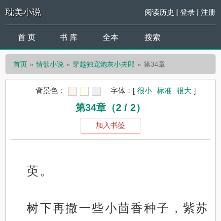
耽美小说
阅读历史
|
登录
|
注册
首 页
书 库
全本
搜索
首页
情欲小说
穿越独宠炮灰小夫郎
第34章
背景色：
字体：
[
很小
标准
很大
]
第34章（2 / 2）
加入书签
萸。
树下再撒一些小茴香种子，紫苏