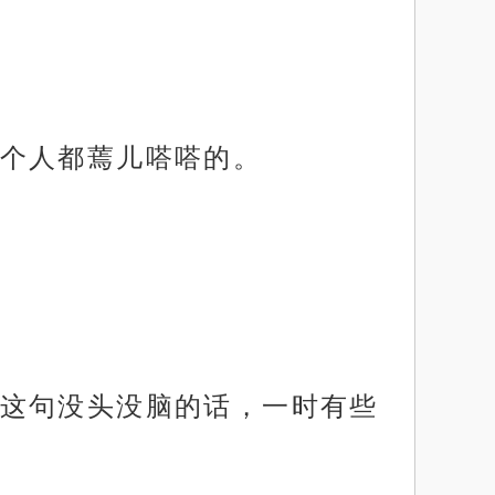
个人都蔫儿嗒嗒的。
这句没头没脑的话，一时有些