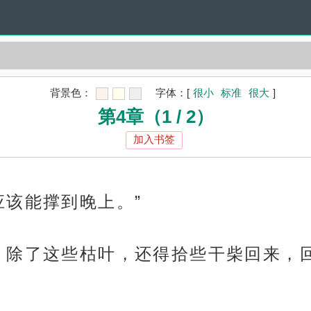
背景色：
字体：
[
很小
标准
很大
]
第4章（1 / 2）
加入书签
应该能撑到晚上。”
，除了这些枯叶，还得拾些干柴回来，