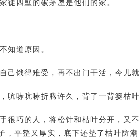
家徒四壁的破茅屋是他们的家。
不知道原因。
自己饿得难受，再不出门干活，今儿就
，吭哧吭哧折腾许久，背了一背篓枯叶
手很巧的人，将松针和枯叶分开，又不
子，平整又厚实，底下还垫了枯叶防潮