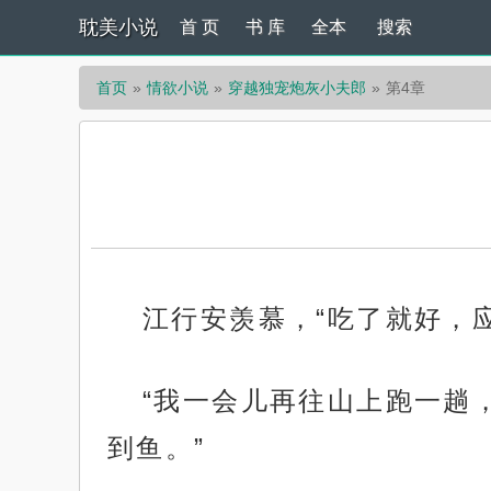
耽美小说
首 页
书 库
全本
搜索
首页
情欲小说
穿越独宠炮灰小夫郎
第4章
江行安羡慕，“吃了就好，
“我一会儿再往山上跑一趟
到鱼。”