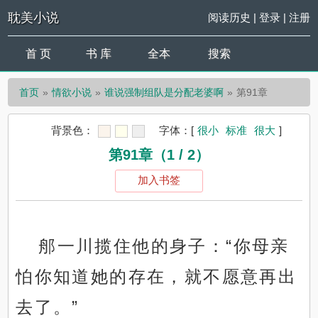
耽美小说
阅读历史
|
登录
|
注册
首 页
书 库
全本
搜索
首页
情欲小说
谁说强制组队是分配老婆啊
第91章
背景色：
字体：
[
很小
标准
很大
]
第91章（1 / 2）
加入书签
郍一川揽住他的身子：“你母亲
怕你知道她的存在，就不愿意再出
去了。”