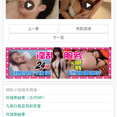
上一章
书页/目录
下一页
情欲小说相关阅读：
玲珑阁秘事（古代NP）
九尾白狐是我前世妻
玲珑阁秘事