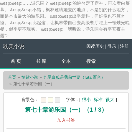
&esp;&esp;……游乐园？ &esp;&esp;涂婉兮定了定神，再次看向屏
幕。 &esp;&esp;不错，枫林邀请她去的地点，不是别的什么地方，
而是本市最大的游乐园。 &esp;&esp;出乎意料，但好像也不算奇
怪。 &esp;&esp;比起这，让枫林带自己去高级餐厅吃上一顿烛光晚
餐，似乎更不现实。 &esp;&esp;「我听说，游乐园会有平安夜主
题">
耽美小说
阅读历史
|
登录
|
注册
首 页
书 库
全本
搜索
首页
情欲小说
九尾白狐是我前世妻（futa 百合）
第七十章游乐园（一）
背景色：
字体：
[
很小
标准
很大
]
第七十章游乐园（一）（1 / 3）
加入书签