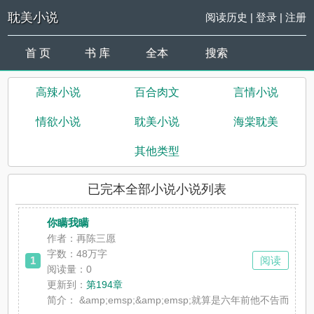
耽美小说
阅读历史
|
登录
|
注册
首 页
书 库
全本
搜索
高辣小说
百合肉文
言情小说
情欲小说
耽美小说
海棠耽美
其他类型
已完本全部小说小说列表
你瞒我瞒
作者：再陈三愿
字数：48万字
1
阅读
阅读量：0
更新到：
第194章
简介：
&amp;emsp;&amp;emsp;就算是六年前他