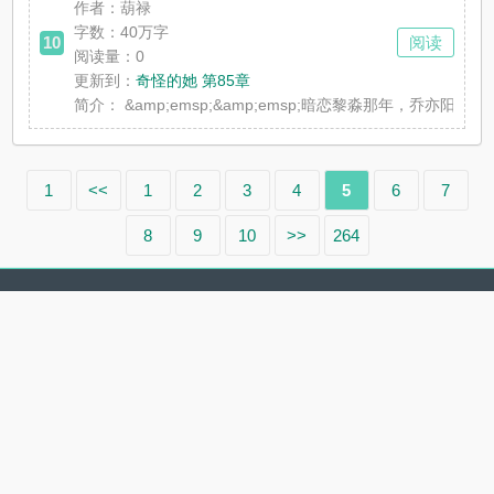
作者：葫禄
字数：40万字
10
阅读
阅读量：0
更新到：
奇怪的她 第85章
简介：
&amp;emsp;&amp;emsp;暗恋黎淼那年，乔亦阳
1
<<
1
2
3
4
5
6
7
8
9
10
>>
264