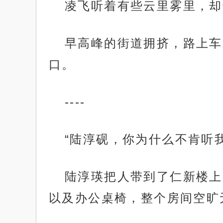
凌飞听着有些云里雾里，却
早高峰的街道拥挤，路上车
口。
----
“陆淳砚，你为什么不肯听
陆淳瑛把人带到了仁新楼上
以及办公桌椅，整个房间空旷