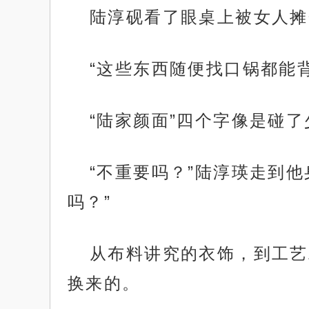
陆淳砚看了眼桌上被女人摊
“这些东西随便找口锅都能
“陆家颜面”四个字像是碰
“不重要吗？”陆淳瑛走到
吗？”
从布料讲究的衣饰，到工艺
换来的。