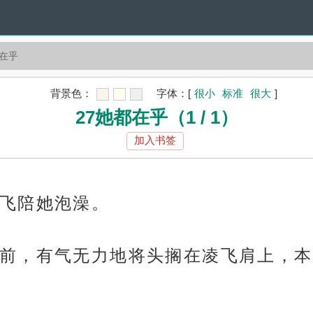
都在乎
背景色：
字体：
[
很小
标准
很大
]
27她都在乎（1 / 1）
加入书签
飞陪她泡澡。
前，有气无力地将头搁在凌飞肩上，本