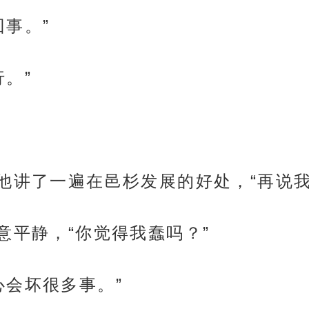
事。”
。”
给他讲了一遍在邑杉发展的好处，“再说
意平静，“你觉得我蠢吗？”
心会坏很多事。”