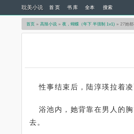
耽美小说
首 页
书 库
全本
搜索
首页
高辣小说
夜，蝴蝶（年下 半强制 1v1)
27她
性事结束后，陆淳瑛拉着凌
浴池内，她背靠在男人的胸
去。