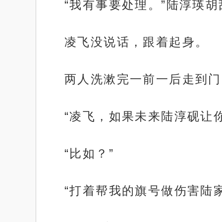
“我有事要处理。”陆淳瑛
凌飞没说话，跟着起身。
两人洗漱完一前一后走到门
“凌飞，如果未来陆淳砚让
“比如？”
“打着帮我的旗号做伤害陆
.